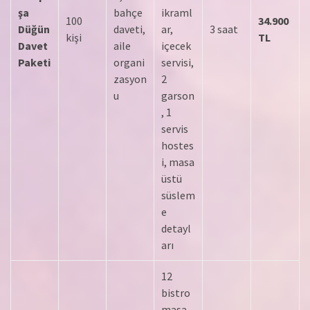
şa
bahçe
ikraml
100
34.900
Düğün
daveti,
ar,
3 saat
kişi
TL
Davet
aile
içecek
Paketi
organi
servisi,
zasyon
2
u
garson
, 1
servis
hostes
i, masa
üstü
süslem
e
detayl
arı
12
bistro
masa,