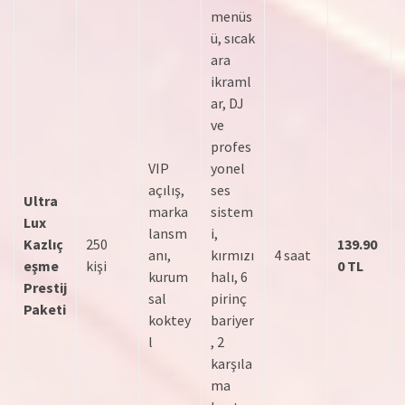
menüs
ü, sıcak
ara
ikraml
ar, DJ
ve
profes
VIP
yonel
açılış,
ses
Ultra
marka
sistem
Lux
lansm
i,
Kazlıç
250
139.90
anı,
kırmızı
4 saat
eşme
kişi
0 TL
kurum
halı, 6
Prestij
sal
pirinç
Paketi
koktey
bariyer
l
, 2
karşıla
ma