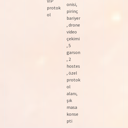
VIP
onisi,
protok
pirinç
ol
bariyer
, drone
video
çekimi
, 5
garson
, 2
hostes
, özel
protok
ol
alanı,
şık
masa
konse
pti