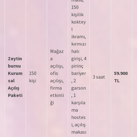
150
kişilik
koktey
l
ikramı,
kırmızı
Mağaz
halı
Zeytin
a
girişi, 4
burnu
açılışı,
pirinç
Kurum
150
ofis
bariyer
59.900
3 saat
sal
kişi
açılışı,
, 2
TL
Açılış
firma
garson
Paketi
etkinli
, 1
ği
karşıla
ma
hostes
i, açılış
makası