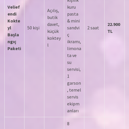
Velief
kuru
Açılış,
endi
pasta
butik
Kokte
& mini
davet,
22.900
yl
50 kişi
sandvi
2 saat
küçük
TL
Başla
ç
koktey
ngıç
ikramı,
l
Paketi
limona
ta ve
su
servisi,
1
garson
, temel
servis
ekipm
anları
8