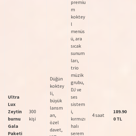
premiu
m
koktey
l
menüs
ü, ara
sıcak
sunum
ları,
trio
müzik
Düğün
grubu,
koktey
DJ ve
li,
Ultra
ses
büyük
Lux
sistem
lansm
Zeytin
300
i,
189.90
an,
4 saat
burnu
kişi
kırmızı
0 TL
özel
Gala
halı
davet,
Paketi
serem