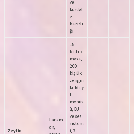
ve
kurdel
e
hazırlı
ğı
15
bistro
masa,
200
kişilik
zengin
koktey
l
menüs
ü, DJ
ve ses
Lansm
sistem
an,
Zeytin
i, 3
nişan,