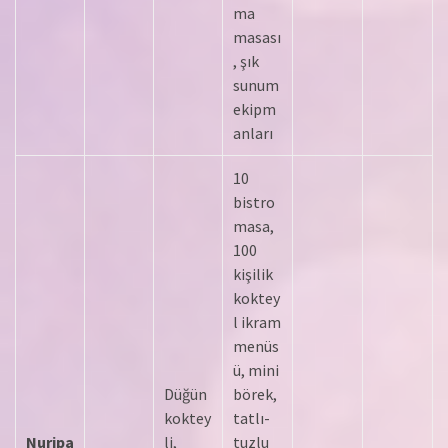
ma
masası
, şık
sunum
ekipm
anları
10
bistro
masa,
100
kişilik
koktey
l ikram
menüs
ü, mini
Düğün
börek,
koktey
tatlı-
Nuripa
li,
tuzlu