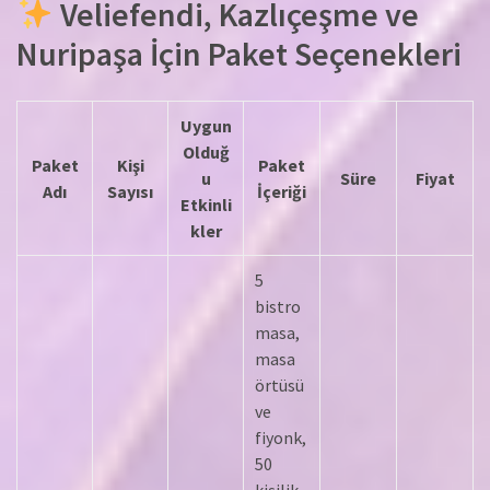
Veliefendi, Kazlıçeşme ve
Nuripaşa İçin Paket Seçenekleri
Uygun
Olduğ
Paket
Kişi
Paket
u
Süre
Fiyat
Adı
Sayısı
İçeriği
Etkinli
kler
5
bistro
masa,
masa
örtüsü
ve
fiyonk,
50
kişilik