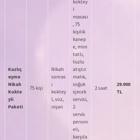
koktey
l
masası
, 75
kişilik
kanep
e, mini
tatlı,
tuzlu
Kazlıç
Nikah
atıştır
eşme
sonras
malık,
Nikah
ı
soğuk
29.900
75 kişi
2 saat
Kokte
koktey
içecek
TL
yli
l, söz,
servisi,
Paketi
nişan
2
servis
person
eli,
karşıla