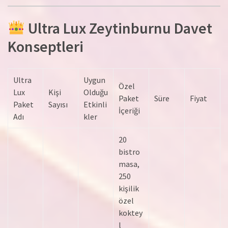
Ultra Lux Zeytinburnu Davet
Konseptleri
Ultra
Uygun
Özel
Lux
Kişi
Olduğu
Paket
Süre
Fiyat
Paket
Sayısı
Etkinli
İçeriği
Adı
kler
20
bistro
masa,
250
kişilik
özel
koktey
l