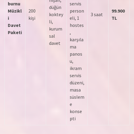
burnu
servis
düğün
Müzikl
200
person
99.900
koktey
3 saat
i
kişi
eli, 1
TL
li,
Davet
hostes
kurum
Paketi
,
sal
karşıla
davet
ma
panos
u,
ikram
servis
düzeni,
masa
süslem
e
konse
pti