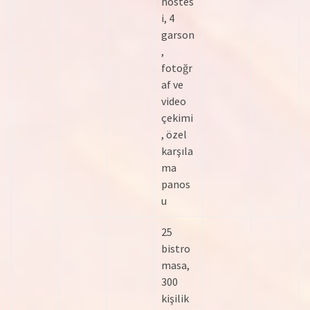
hostes
i, 4
garson
,
fotoğr
af ve
video
çekimi
, özel
karşıla
ma
panos
u
25
bistro
masa,
300
kişilik