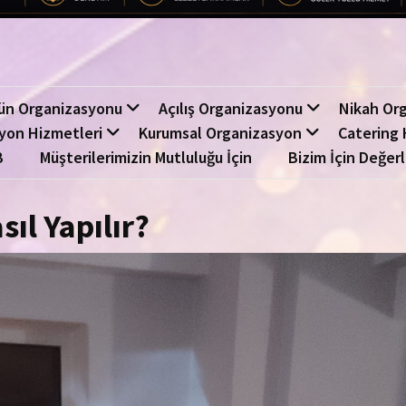
ün Organizasyonu
Açılış Organizasyonu
Nikah Or
yon Hizmetleri
Kurumsal Organizasyon
Catering 
B
Müşterilerimizin Mutluluğu İçin
Bizim İçin Değerl
ıl Yapılır?