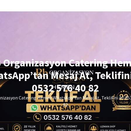
 Organizasyon Catering He
tsApp’tan Mesaj At, Teklifini
0532 576 40 82
izasyon Catering Hemen WhatsApp’tan Mesaj At, Teklifini Al! 05
82