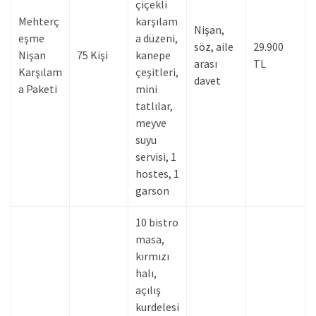
çiçekli
Mehterç
karşılam
Nişan,
eşme
a düzeni,
söz, aile
29.900
Nişan
75 Kişi
kanepe
arası
TL
Karşılam
çeşitleri,
davet
a Paketi
mini
tatlılar,
meyve
suyu
servisi, 1
hostes, 1
garson
10 bistro
masa,
kırmızı
halı,
açılış
kurdelesi