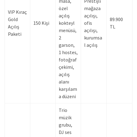
masa,
Prestijli
özel
mağaza
VIP Kıraç
açılış
açılışı,
Gold
89.900
150 Kişi
kokteyl
ofis
Açılış
TL
menüsü,
açılışı,
Paketi
2
kurumsa
garson,
l açılış
1 hostes,
fotoğraf
çekimi,
açılış
alanı
karşılam
a düzeni
Trio
müzik
grubu,
DJ ses