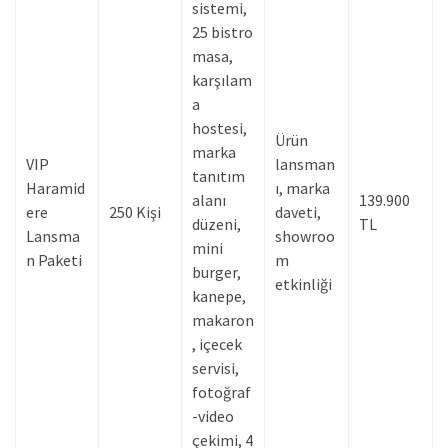
sistemi,
25 bistro
masa,
karşılam
a
hostesi,
Ürün
marka
VIP
lansman
tanıtım
Haramid
ı, marka
alanı
139.900
ere
250 Kişi
daveti,
düzeni,
TL
Lansma
showroo
mini
n Paketi
m
burger,
etkinliği
kanepe,
makaron
, içecek
servisi,
fotoğraf
-video
çekimi, 4