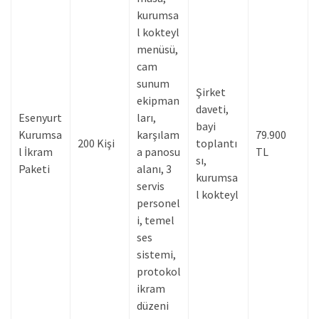
kurumsa
l kokteyl
menüsü,
cam
sunum
Şirket
ekipman
daveti,
Esenyurt
ları,
bayi
Kurumsa
karşılam
79.900
200 Kişi
toplantı
l İkram
a panosu
TL
sı,
Paketi
alanı, 3
kurumsa
servis
l kokteyl
personel
i, temel
ses
sistemi,
protokol
ikram
düzeni