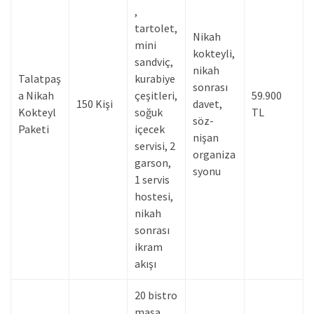
,
tartolet,
Nikah
mini
kokteyli,
sandviç,
nikah
Talatpaş
kurabiye
sonrası
a Nikah
çeşitleri,
59.900
150 Kişi
davet,
Kokteyl
soğuk
TL
söz-
Paketi
içecek
nişan
servisi, 2
organiza
garson,
syonu
1 servis
hostesi,
nikah
sonrası
ikram
akışı
20 bistro
masa,