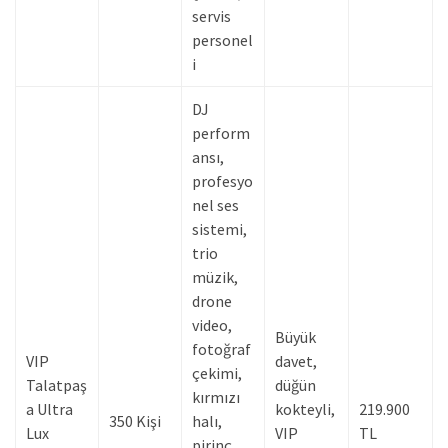
servis
personel
i
DJ
perform
ansı,
profesyo
nel ses
sistemi,
trio
müzik,
drone
video,
Büyük
fotoğraf
VIP
davet,
çekimi,
Talatpaş
düğün
kırmızı
a Ultra
kokteyli,
219.900
350 Kişi
halı,
Lux
VIP
TL
pirinç