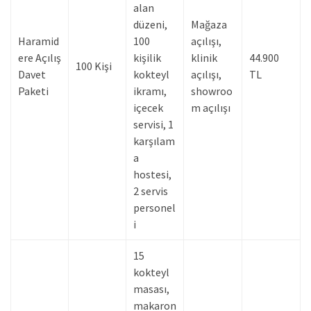
alan
düzeni,
Mağaza
Haramid
100
açılışı,
ere Açılış
kişilik
klinik
44.900
100 Kişi
Davet
kokteyl
açılışı,
TL
Paketi
ikramı,
showroo
içecek
m açılışı
servisi, 1
karşılam
a
hostesi,
2 servis
personel
i
15
kokteyl
masası,
makaron