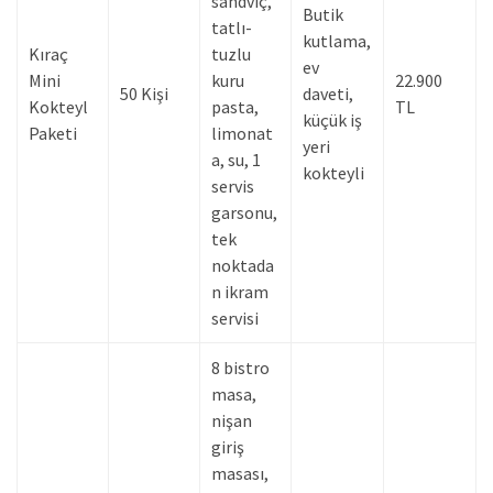
sandviç,
Butik
tatlı-
kutlama,
Kıraç
tuzlu
ev
Mini
kuru
22.900
50 Kişi
daveti,
Kokteyl
pasta,
TL
küçük iş
Paketi
limonat
yeri
a, su, 1
kokteyli
servis
garsonu,
tek
noktada
n ikram
servisi
8 bistro
masa,
nişan
giriş
masası,