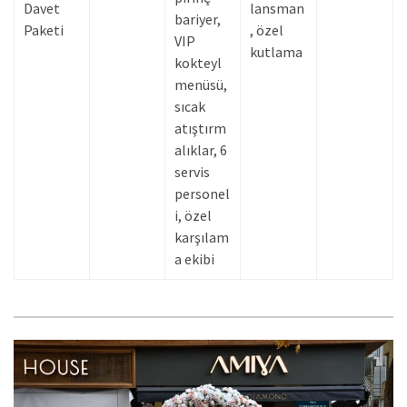
Davet
lansman
bariyer,
Paketi
, özel
VIP
kutlama
kokteyl
menüsü,
sıcak
atıştırm
alıklar, 6
servis
personel
i, özel
karşılam
a ekibi