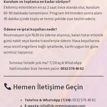
Kurulum ve toplama ne kadar sürüyor?
Ekibimiz etkinlikten en az 2 saat önce alanda olur, kurulum
60-90 dakikada tamamlanır. Program bitiminden sonra alanı
45 dakika içinde toplu ve temiz şekilde size teslim ederiz.
Ödeme ve iptal koşulları nedir?
Rezervasyon için %30 ön ödeme alıyoruz, kalan tutar etkinlik
günü nakit veya banka transferiyle ödenir. Hava koşullarına
veya resmî engellere bağlı iptallerde, tarihi uygun bir güne
ücretsiz taşıyoruz.
Sorunuz listede yok mu? 7/24 açık WhatsApp
hattımızdan bize hemen yazın:
0532 576 40 82
Hemen İletişime Geçin
Telefon & WhatsApp (7/24):
0532 576 40 82
E-posta:
info@rb-organizasyon.com