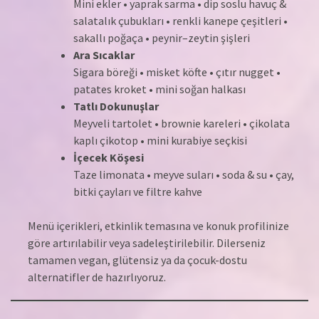
Mini ekler • yaprak sarma • dip soslu havuç &
salatalık çubukları • renkli kanepe çeşitleri •
sakallı poğaça • peynir–zeytin şişleri
Ara Sıcaklar
Sigara böreği • misket köfte • çıtır nugget •
patates kroket • mini soğan halkası
Tatlı Dokunuşlar
Meyveli tartolet • brownie kareleri • çikolata
kaplı çikotop • mini kurabiye seçkisi
İçecek Köşesi
Taze limonata • meyve suları • soda & su • çay,
bitki çayları ve filtre kahve
Menü içerikleri, etkinlik temasına ve konuk profilinize
göre artırılabilir veya sadeleştirilebilir. Dilerseniz
tamamen vegan, glütensiz ya da çocuk-dostu
alternatifler de hazırlıyoruz.