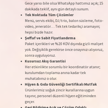
Gece yarısı bile olsa WhatsApp hattımız açık; 15
dakikada teklif, aynı gün detaylı sunum.
Tek Noktada Tüm Çözümler
Menü, servis ekibi, DJ/trio, balon süsleme, foto-
video, jeneratör… Tek tek tedarikçi aramayın;
hepsi bizde hazır.
Şeffaf ve Sabit Fiyatlandırma
Paket içerikleri ve %20 KDV dışında gizli maliyet
yok. Değişiklik gerekirse önce onayınızı alıyoruz,
sonra uyguluyoruz.
Kusursuz Akış Garantisi
Her etkinlikte sorumlu bir koordinatör atanır;
kurulumdan toplama anına kadar tek
muhatabınız o olur.
Hijyen & Gıda Güvenliği Sertifikalı Mutfak
Ürünlerimiz soğuk zincir kurallarına uygun
taşınır, personel düzenli hijyen eğitiminden
geçer.
Geri Bildirime Açık ve Çözüm Odaklı