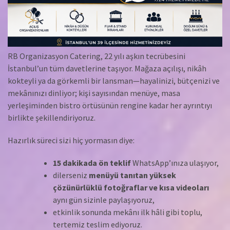
RB Organizasyon Catering, 22 yılı aşkın tecrübesini
İstanbul’un tüm davetlerine taşıyor. Mağaza açılışı, nikâh
kokteyli ya da görkemli bir lansman—hayalinizi, bütçenizi ve
mekânınızı dinliyor; kişi sayısından menüye, masa
yerleşiminden bistro örtüsünün rengine kadar her ayrıntıyı
birlikte şekillendiriyoruz.
Hazırlık süreci sizi hiç yormasın diye:
15 dakikada ön teklif
WhatsApp’ınıza ulaşıyor,
dilerseniz
menüyü tanıtan yüksek
çözünürlüklü fotoğraflar ve kısa videoları
aynı gün sizinle paylaşıyoruz,
etkinlik sonunda mekânı ilk hâli gibi toplu,
tertemiz teslim ediyoruz.