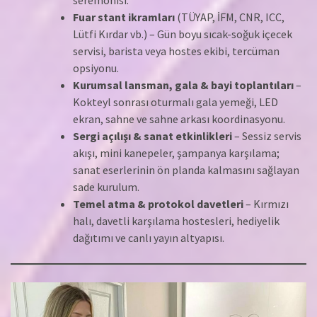
Fuar stant ikramları
(TÜYAP, İFM, CNR, ICC,
Lütfi Kırdar vb.) – Gün boyu sıcak-soğuk içecek
servisi, barista veya hostes ekibi, tercüman
opsiyonu.
Kurumsal lansman, gala & bayi toplantıları
–
Kokteyl sonrası oturmalı gala yemeği, LED
ekran, sahne ve sahne arkası koordinasyonu.
Sergi açılışı & sanat etkinlikleri
– Sessiz servis
akışı, mini kanepeler, şampanya karşılama;
sanat eserlerinin ön planda kalmasını sağlayan
sade kurulum.
Temel atma & protokol davetleri
– Kırmızı
halı, davetli karşılama hostesleri, hediyelik
dağıtımı ve canlı yayın altyapısı.