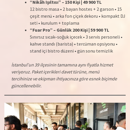
“Nikâh Işıltısı” – 150 Kişi | 49 900 TL
12 bistro masa • 2 bayan hostes + 2 garson • 15
çeşit menü • arka fon çiçek dekoru • kompakt DJ
seti • kurulum + toplama
“Fuar Pro” – Günlük 200 Kişi | 59 900 TL
Sınırsız sıcak–soğuk içecek • 3 servis personeli •
kahve standı (barista) • tercüman opsiyonu •
stand içi bistro düzeni • gün sonu temizlik
İstanbul’un 39 ilçesinin tamamına aynı fiyatla hizmet
veriyoruz. Paket içerikleri davet türüne, menü
tercihinize ve ekipman ihtiyacınıza göre esnek biçimde
güncellenebilir.