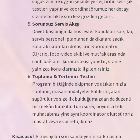
soğuk zincire uygun şekilde yerleştirilir, ses-ışık
testleri yapılır ve koordinatörümüz her detayı
sizinle birlikte son kez gözden geçirir.
Sorunsuz Servis Akışı
Davet başladığında hostesler konukları karşılar,
servis personeli planlanan dakikalara sadık
kalarak ikramları dolaştırır. Koordinatör,
DJ/trio, foto-video ekibi ve mutfak arasında
canlı bağlantı kurarak akışı yönetir; siz ise
yalnızca konuklarınızla ilgilenirsiniz.
Toplama & Tertemiz Teslim
Program bittiğinde ekipman ve atıklar hızla
toplanır, masa-sandalyeler kaldırılır, alan
süpürülür ve size ilk bulduğumuzdan da düzenli
bir mekân bırakılır. Tüm süreç boyunca tek
muhatabınız yine aynı koordinatör olur; sürpriz
masraf veya ek ücret çıkmaz.
Kısacası:
İlk mesajdan son sandalyenin kalkmasına