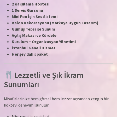
2 Karşılama Hostesi
1 Servis Garsonu
Mini Fon İçin Ses Sistemi
Balon Dekorasyonu (Markaya Uygun Tasarım)
Gümüş Tepsi ile Sunum
Açılış Makası ve Kürdele
Kurulum + Organizasyon Yönetimi
İstanbul Geneli Hizmet
Her şey dahil paket
Lezzetli ve Şık İkram
Sunumları
Misafirlerinize hem görsel hem lezzet açısından zengin bir
kokteyl deneyimi sunulur:
Mini sandviç çeşitleri