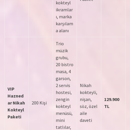
kokteyl
ikramlar
ı, marka
karşılam
a alanı
Trio
müzik
grubu,
20 bistro
masa, 4
garson,
2 servis
Nikah
VIP
hostesi,
kokteyli,
Hazned
zengin
nişan,
129.900
ar Nikah
200 Kişi
kokteyl
söz, özel
TL
Kokteyl
menüsü,
aile
Paketi
mini
daveti
tatlılar,