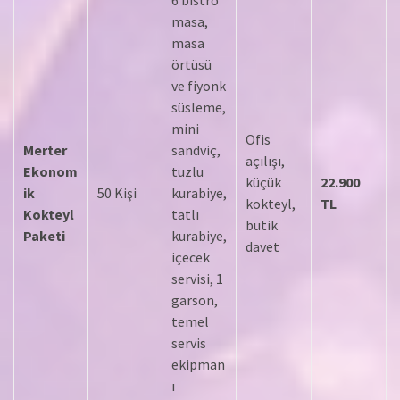
6 bistro
masa,
masa
örtüsü
ve fiyonk
süsleme,
mini
Ofis
Merter
sandviç,
açılışı,
Ekonom
tuzlu
küçük
22.900
ik
50 Kişi
kurabiye,
kokteyl,
TL
Kokteyl
tatlı
butik
Paketi
kurabiye,
davet
içecek
servisi, 1
garson,
temel
servis
ekipman
ı