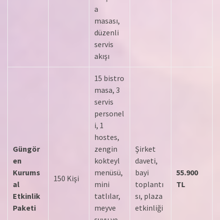
a
masası,
düzenli
servis
akışı
15 bistro
masa, 3
servis
personel
i, 1
hostes,
Güngör
zengin
Şirket
en
kokteyl
daveti,
Kurums
menüsü,
bayi
55.900
150 Kişi
al
mini
toplantı
TL
Etkinlik
tatlılar,
sı, plaza
Paketi
meyve
etkinliği
suyu ve