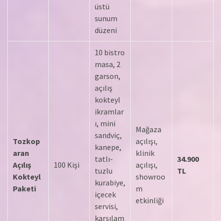
üstü
sunum
düzeni
10 bistro
masa, 2
garson,
açılış
kokteyl
ikramlar
ı, mini
Mağaza
sandviç,
Tozkop
açılışı,
kanepe,
aran
klinik
tatlı-
34.900
Açılış
100 Kişi
açılışı,
tuzlu
TL
Kokteyl
showroo
kurabiye,
Paketi
m
içecek
etkinliği
servisi,
karşılam