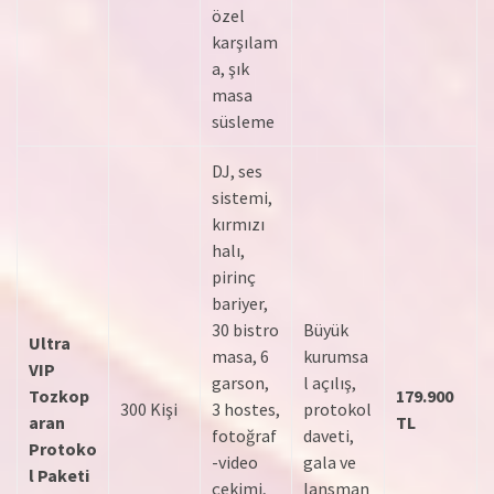
özel
karşılam
a, şık
masa
süsleme
DJ, ses
sistemi,
kırmızı
halı,
pirinç
bariyer,
30 bistro
Büyük
Ultra
masa, 6
kurumsa
VIP
garson,
l açılış,
Tozkop
179.900
300 Kişi
3 hostes,
protokol
aran
TL
fotoğraf
daveti,
Protoko
-video
gala ve
l Paketi
çekimi,
lansman