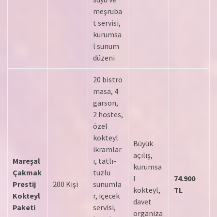
meşruba
t servisi,
kurumsa
l sunum
düzeni
20 bistro
masa, 4
garson,
2 hostes,
özel
kokteyl
Büyük
ikramlar
açılış,
Mareşal
ı, tatlı-
kurumsa
Çakmak
tuzlu
l
74.900
Prestij
200 Kişi
sunumla
kokteyl,
TL
Kokteyl
r, içecek
davet
Paketi
servisi,
organiza