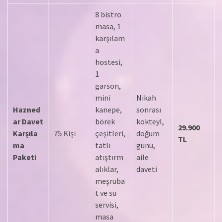
8 bistro
masa, 1
karşılam
a
hostesi,
1
garson,
mini
Nikah
Hazned
kanepe,
sonrası
ar Davet
börek
kokteyl,
29.900
Karşıla
75 Kişi
çeşitleri,
doğum
TL
ma
tatlı
günü,
Paketi
atıştırm
aile
alıklar,
daveti
meşruba
t ve su
servisi,
masa