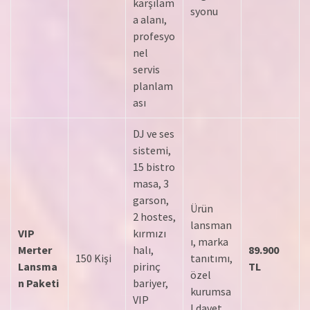
karşılam
syonu
a alanı,
profesyo
nel
servis
planlam
ası
DJ ve ses
sistemi,
15 bistro
masa, 3
garson,
Ürün
2 hostes,
lansman
VIP
kırmızı
ı, marka
Merter
halı,
89.900
150 Kişi
tanıtımı,
Lansma
pirinç
TL
özel
n Paketi
bariyer,
kurumsa
VIP
l davet