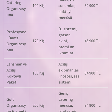
Catering
100 Kişi
sunumlar,
39.900 TL
Organizasy
kokteyl
onu
menüsü
DJ sistemi,
Profesyone
garson
l Davet
120 Kişi
ekibi,
46.900 TL
Organizasy
premium
onu
ikramlar
Lansman ve
Açılış
Açılış
ekipmanları
150 Kişi
64.900 TL
Kokteyli
, hostes, ses
Paketi
sistemi
Geniş
Gold
catering
Organizasy
200 Kişi
menüsü,
84.900 TL
on Hizmeti
özel servis