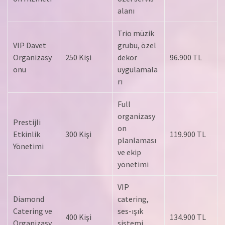
alanı
Trio müzik
VIP Davet
grubu, özel
Organizasy
250 Kişi
dekor
96.900 TL
onu
uygulamala
rı
Full
organizasy
Prestijli
on
Etkinlik
300 Kişi
119.900 TL
planlaması
Yönetimi
ve ekip
yönetimi
VIP
Diamond
catering,
Catering ve
ses-ışık
400 Kişi
134.900 TL
Organizasy
sistemi,