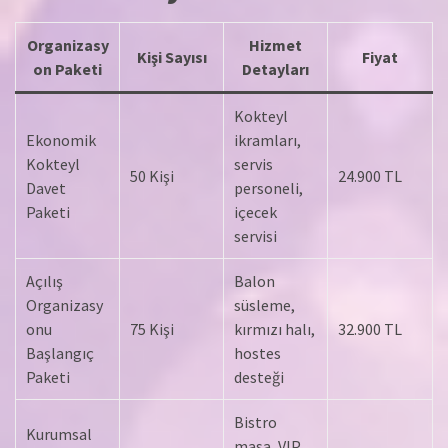
Organizasy
Hizmet
Kişi Sayısı
Fiyat
on Paketi
Detayları
Kokteyl
Ekonomik
ikramları,
Kokteyl
servis
50 Kişi
24.900 TL
Davet
personeli,
Paketi
içecek
servisi
Açılış
Balon
Organizasy
süsleme,
onu
75 Kişi
kırmızı halı,
32.900 TL
Başlangıç
hostes
Paketi
desteği
Bistro
Kurumsal
masa, VIP