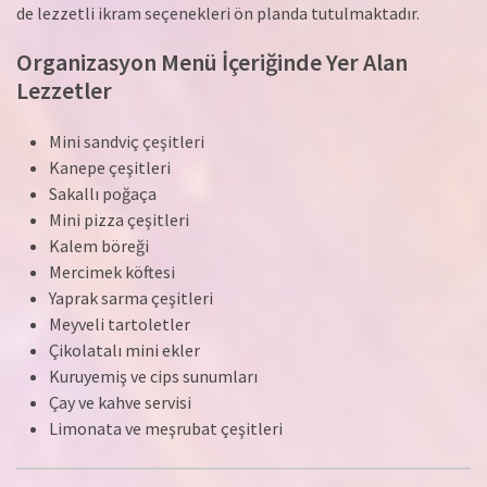
de lezzetli ikram seçenekleri ön planda tutulmaktadır.
Organizasyon Menü İçeriğinde Yer Alan
Lezzetler
Mini sandviç çeşitleri
Kanepe çeşitleri
Sakallı poğaça
Mini pizza çeşitleri
Kalem böreği
Mercimek köftesi
Yaprak sarma çeşitleri
Meyveli tartoletler
Çikolatalı mini ekler
Kuruyemiş ve cips sunumları
Çay ve kahve servisi
Limonata ve meşrubat çeşitleri