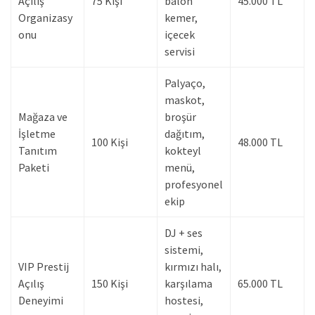
Açılış
75 Kişi
balon
45.000 TL
Organizasy
kemer,
onu
içecek
servisi
Palyaço,
maskot,
Mağaza ve
broşür
İşletme
dağıtım,
100 Kişi
48.000 TL
Tanıtım
kokteyl
Paketi
menü,
profesyonel
ekip
DJ + ses
sistemi,
VIP Prestij
kırmızı halı,
Açılış
150 Kişi
karşılama
65.000 TL
Deneyimi
hostesi,