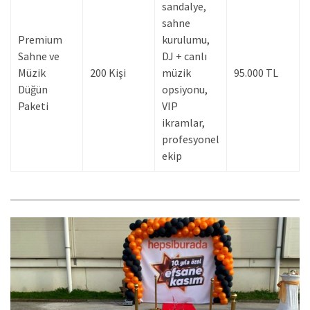
sandalye,
sahne
Premium
kurulumu,
Sahne ve
DJ + canlı
Müzik
200 Kişi
müzik
95.000 TL
Düğün
opsiyonu,
Paketi
VIP
ikramlar,
profesyonel
ekip