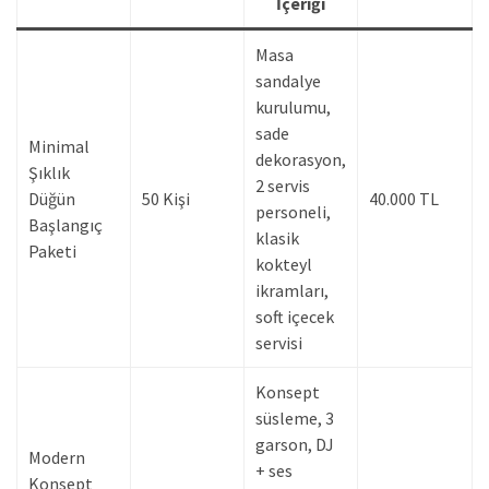
İçeriği
Masa
sandalye
kurulumu,
sade
Minimal
dekorasyon,
Şıklık
2 servis
Düğün
50 Kişi
40.000 TL
personeli,
Başlangıç
klasik
Paketi
kokteyl
ikramları,
soft içecek
servisi
Konsept
süsleme, 3
garson, DJ
Modern
+ ses
Konsept