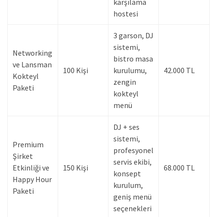
karşılama
hostesi
3 garson, DJ
sistemi,
Networking
bistro masa
ve Lansman
100 Kişi
kurulumu,
42.000 TL
Kokteyl
zengin
Paketi
kokteyl
menü
DJ + ses
sistemi,
Premium
profesyonel
Şirket
servis ekibi,
Etkinliği ve
150 Kişi
68.000 TL
konsept
Happy Hour
kurulum,
Paketi
geniş menü
seçenekleri