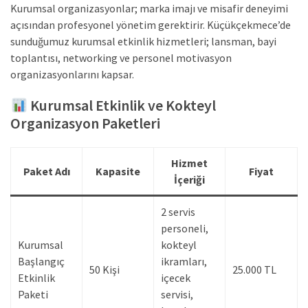
Kurumsal organizasyonlar; marka imajı ve misafir deneyimi
açısından profesyonel yönetim gerektirir. Küçükçekmece’de
sunduğumuz kurumsal etkinlik hizmetleri; lansman, bayi
toplantısı, networking ve personel motivasyon
organizasyonlarını kapsar.
Kurumsal Etkinlik ve Kokteyl
Organizasyon Paketleri
Hizmet
Paket Adı
Kapasite
Fiyat
İçeriği
2 servis
personeli,
Kurumsal
kokteyl
Başlangıç
ikramları,
50 Kişi
25.000 TL
Etkinlik
içecek
Paketi
servisi,