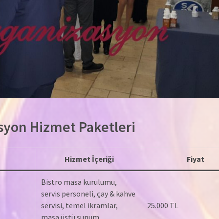
syon Hizmet Paketleri
Hizmet İçeriği
Fiyat
Bistro masa kurulumu,
servis personeli, çay & kahve
servisi, temel ikramlar,
25.000 TL
masa üstü sunum