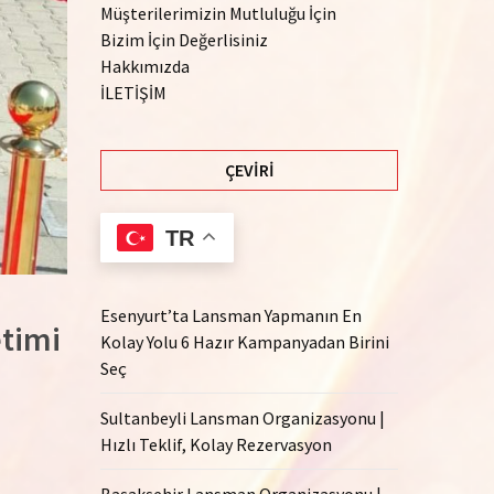
Müşterilerimizin Mutluluğu İçin
Bizim İçin Değerlisiniz
Hakkımızda
İLETİŞİM
ÇEVIRI
TR
Esenyurt’ta Lansman Yapmanın En
timi
Kolay Yolu 6 Hazır Kampanyadan Birini
Seç
Sultanbeyli Lansman Organizasyonu |
Hızlı Teklif, Kolay Rezervasyon
Başakşehir Lansman Organizasyonu |