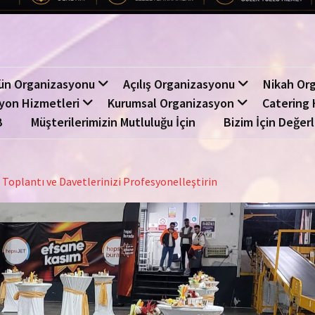
ün Organizasyonu
Açılış Organizasyonu
Nikah Or
yon Hizmetleri
Kurumsal Organizasyon
Catering 
B
Müşterilerimizin Mutluluğu İçin
Bizim İçin Değerl
Toplantı ve Davetlerinizi Profesyonelleştirin