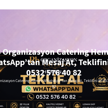
 Organizasyon Catering He
tsApp’tan Mesaj At, Teklifini
0532 576 40 82
izasyon Catering Hemen WhatsApp’tan Mesaj At, Teklifini Al! 05
82