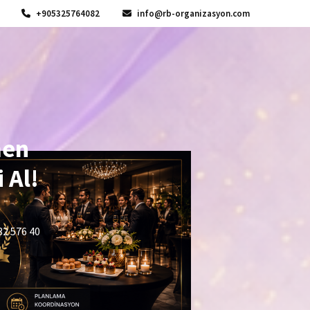
+905325764082
info@rb-organizasyon.com
men
 Al!
32 576 40