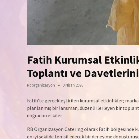
Fatih Kurumsal Etkinli
Toplantı ve Davetlerini
Rborganizasyon
9 Nisan 2026
Fatih’te gerçekleştirilen kurumsal etkinlikler; marka 
planlanmış bir lansman, düzenli ilerleyen bir toplant
doğrudan etkiler.
RB Organizasyon Catering olarak Fatih bölgesinde ku
en iyi şekilde temsil edecek bir deneyime dönüştürüy