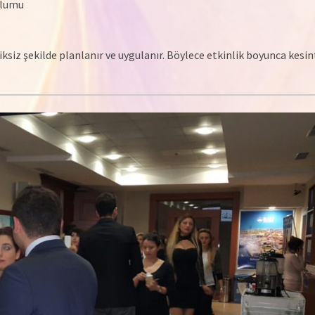
ulumu
siz şekilde planlanır ve uygulanır. Böylece etkinlik boyunca kesint