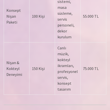
sistemi,
masa
Konsept
süsleme,
Nişan
100 Kişi
55.000 TL
servis
Paketi
personeli,
dekor
kurulum
Canlı
müzik,
kokteyl
Nişan &
ikramları,
Kokteyl
150 Kişi
75.000 TL
profesyonel
Deneyimi
servis,
konsept
tasarım