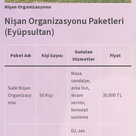
Nişan Organizasyonu
Nişan Organizasyonu Paketleri
(Eyüpsultan)
Sunulan
Paket Adı
Kişi Sayısı
Fiyat
Hizmetler
Masa
sandalye,
Sade Nişan
arka fon,
Organizasy
50 Kişi
ikram
35.000 TL
onu
servisi,
konsept
süsleme
DJ, ses