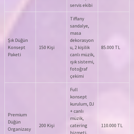
servis ekibi
Tiffany
sandalye,
masa
Şık Düğün
dekorasyon
Konsept
150 Kişi
u, 2 kişilik
85.000 TL
Paketi
canlı müzik,
ışık sistemi,
fotoğraf
çekimi
Full
konsept
kurulum, DJ
+ canlı
Premium
müzik,
Düğün
200 Kişi
catering
110.000 TL
Organizasy
hizmeti,