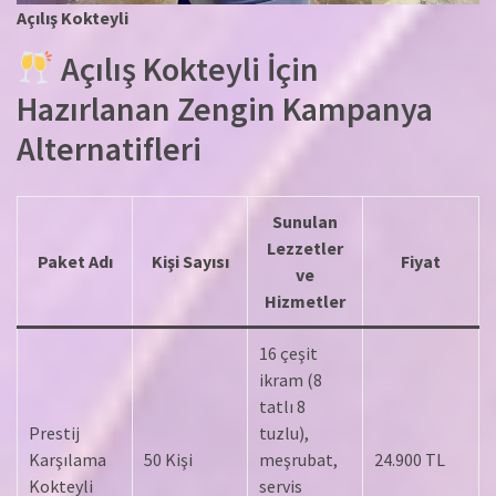
Açılış Kokteyli
Açılış Kokteyli İçin
Hazırlanan Zengin Kampanya
Alternatifleri
Sunulan
Lezzetler
Paket Adı
Kişi Sayısı
Fiyat
ve
Hizmetler
16 çeşit
ikram (8
tatlı 8
Prestij
tuzlu),
Karşılama
50 Kişi
meşrubat,
24.900 TL
Kokteyli
servis