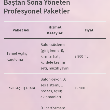
Baştan Sona Yöneten
Profesyonel Paketler
Hizmet
Paket Adı
Fiyat
Detayları
Balon süsleme
(giriş kemeri),
Temel Açılış
kırmızı halı,
9.900 TL
Kurulumu
kurdele kesimi
seti, müzik yayını
Balon dekor, DJ
ses sistemi, 1
Etkili Açılış Planı
19.900 TL
hostes, açılış
ekipmanları
DJ performans,