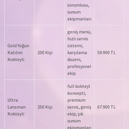
sorumlusu,
sunum
ekipmanları
geniş menü,
hızlı servis
Gold Yoğun
sistemi,
Katılım
200 Kişi
karşılama
59.900 TL
Kokteyli
düzeni,
profesyonel
ekip
full kokteyl
konsepti,
Ultra
premium
Lansman
250 Kişi
servis, geniş
67.900 TL
Kokteyli
ekip, şık
sunum
ekipmanları