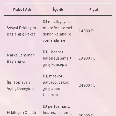
Paket Adı
İçerik
Fiyat
DJ müzik yayını,
Sosyal Etkileşim
mikrofon, temel
14.900 TL
Başlangıç Paketi
dekor, kalabalık
yönlendirme
DJ + hostes +
Marka Lansman
balon süsleme +
18.900 TL
Başlangıcı
giriş konsepti
DJ, maskot,
İlgi Toplayan
palyaço, dekor,
24.900 TL
Açılış Deneyimi
giriş alanı
tasarımı
DJ performans,
Etkileşim Odaklı
hostes, süsleme,
28.900 TL