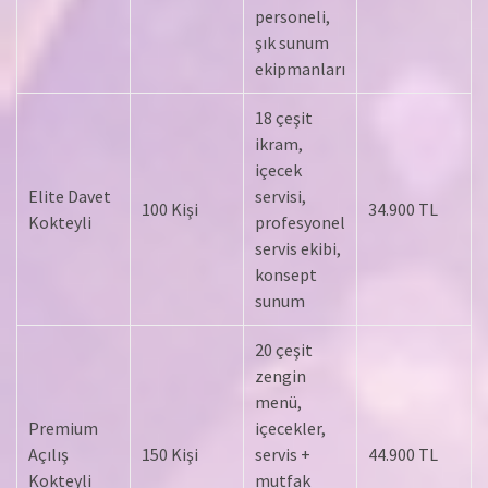
personeli,
şık sunum
ekipmanları
18 çeşit
ikram,
içecek
Elite Davet
servisi,
100 Kişi
34.900 TL
Kokteyli
profesyonel
servis ekibi,
konsept
sunum
20 çeşit
zengin
menü,
Premium
içecekler,
Açılış
150 Kişi
servis +
44.900 TL
Kokteyli
mutfak