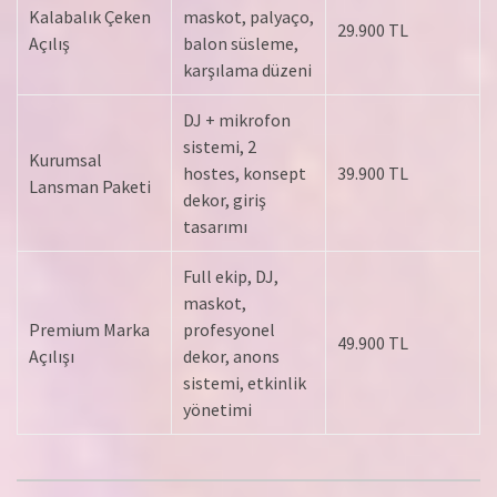
Kalabalık Çeken
maskot, palyaço,
29.900 TL
Açılış
balon süsleme,
karşılama düzeni
DJ + mikrofon
sistemi, 2
Kurumsal
hostes, konsept
39.900 TL
Lansman Paketi
dekor, giriş
tasarımı
Full ekip, DJ,
maskot,
Premium Marka
profesyonel
49.900 TL
Açılışı
dekor, anons
sistemi, etkinlik
yönetimi