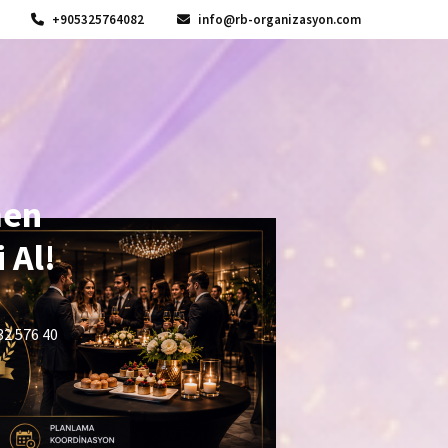
+905325764082
info@rb-organizasyon.com
men
 Al!
32 576 40