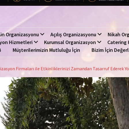
ün Organizasyonu
Açılış Organizasyonu
Nikah Or
yon Hizmetleri
Kurumsal Organizasyon
Catering 
B
Müşterilerimizin Mutluluğu İçin
Bizim İçin Değerl
nizasyon Firmaları ile Etkinliklerinizi Zamandan Tasarruf Ederek Y