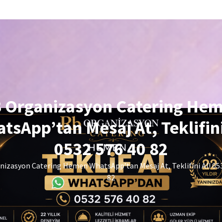
 Organizasyon Catering He
tsApp’tan Mesaj At, Teklifini
0532 576 40 82
izasyon Catering Hemen WhatsApp’tan Mesaj At, Teklifini Al! 05
82