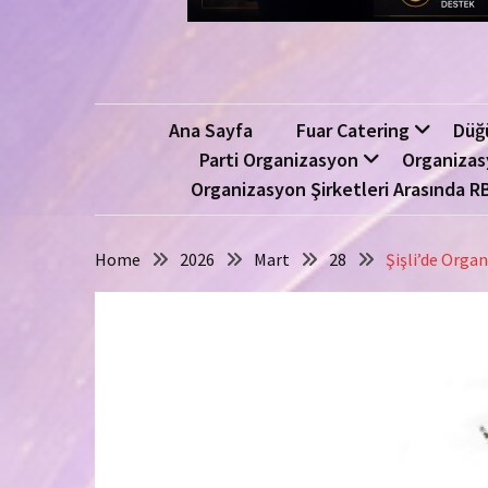
Ana Sayfa
Fuar Catering
Düğ
Parti Organizasyon
Organizas
Organizasyon Şirketleri Arasında R
Home
2026
Mart
28
Şişli’de Orga