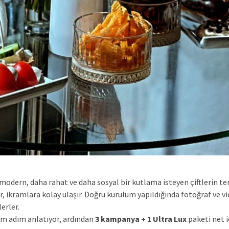
odern, daha rahat ve daha sosyal bir kutlama isteyen çiftlerin terc
, ikramlara kolay ulaşır. Doğru kurulum yapıldığında fotoğraf ve v
erler.
ım adım anlatıyor, ardından
3 kampanya + 1 Ultra Lux
paketi net i