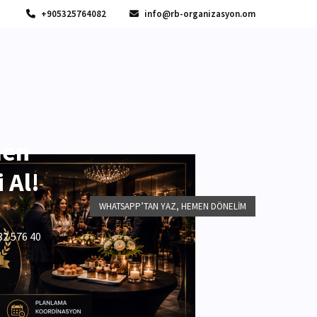
+905325764082
info@rb-organizasyon.om
men
 Al!
WHATSAPP’TAN YAZ, HEMEN DÖNELIM
32 576 40