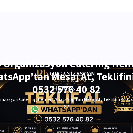
 Organizasyon Catering He
tsApp’tan Mesaj At, Teklifini
0532 576 40 82
izasyon Catering Hemen WhatsApp’tan Mesaj At, Teklifini Al! 05
82