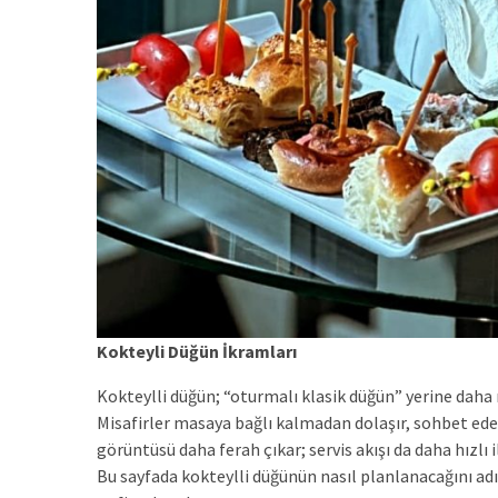
Kokteyli Düğün İkramları
Kokteylli düğün; “oturmalı klasik düğün” yerine daha m
Misafirler masaya bağlı kalmadan dolaşır, sohbet eder
görüntüsü daha ferah çıkar; servis akışı da daha hızlı il
Bu sayfada kokteylli düğünün nasıl planlanacağını ad