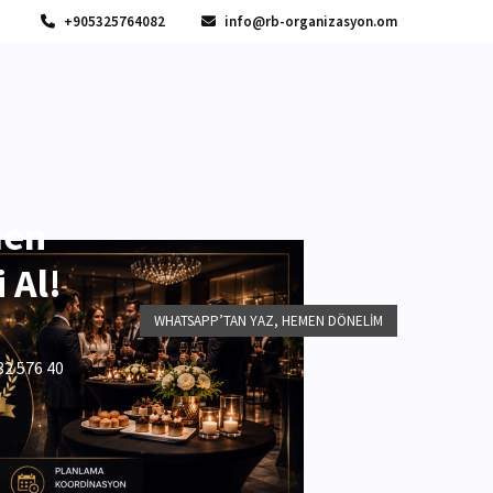
+905325764082
info@rb-organizasyon.om
men
 Al!
WHATSAPP’TAN YAZ, HEMEN DÖNELIM
32 576 40