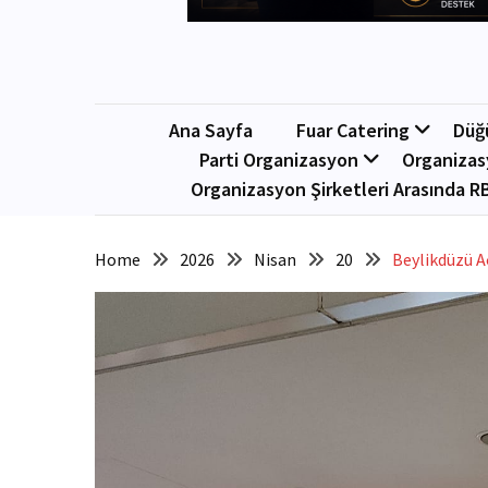
Ana Sayfa
Fuar Catering
Düğ
Parti Organizasyon
Organizas
Organizasyon Şirketleri Arasında R
Home
2026
Nisan
20
Beylikdüzü A