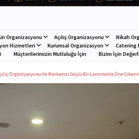
ün Organizasyonu
Açılış Organizasyonu
Nikah Or
yon Hizmetleri
Kurumsal Organizasyon
Catering 
B
Müşterilerimizin Mutluluğu İçin
Bizim İçin Değerl
çılış Organizasyonu ile Markanızı Güçlü Bir Lansmanla Öne Çıkarın