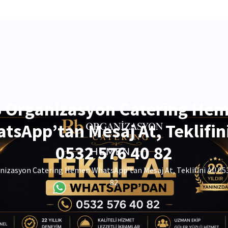
 Organizasyon Catering He
tsApp’tan Mesaj At, Teklifini
0532 576 40 82
izasyon Catering Hemen WhatsApp’tan Mesaj At, Teklifini Al! 05
82