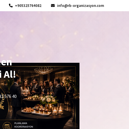
+905325764082
info@rb-organizasyon.com
men
 Al!
32 576 40