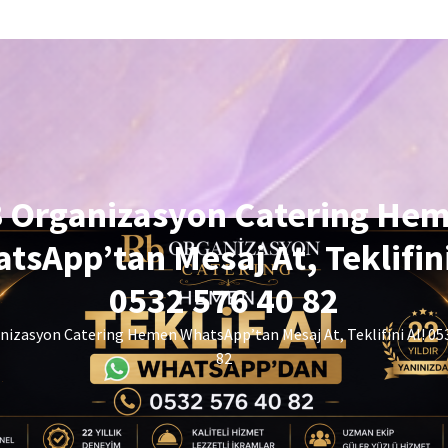
 Organizasyon Catering He
tsApp’tan Mesaj At, Teklifini
0532 576 40 82
izasyon Catering Hemen WhatsApp’tan Mesaj At, Teklifini Al! 05
82