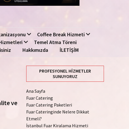
ganizasyonu
Coffee Break Hizmeti
Hizmetleri
Temel Atma Töreni
isiniz
Hakkımızda
İLETİŞİM
PROFESYONEL HIZMETLER
SUNUYORUZ
Ana Sayfa
Fuar Catering
lite ve
Fuar Catering Paketleri
Fuar Cateringinde Nelere Dikkat
Etmeli?
İstanbul Fuar Kiralama Hizmeti
n