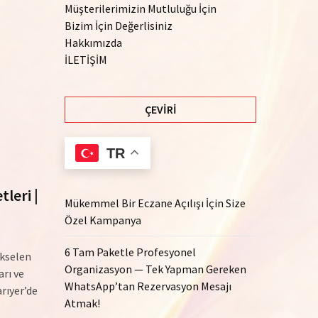
Müşterilerimizin Mutluluğu İçin
Bizim İçin Değerlisiniz
Hakkımızda
İLETİŞİM
ÇEVIRI
TR
leri |
Mükemmel Bir Eczane Açılışı İçin Size
Özel Kampanya
6 Tam Paketle Profesyonel
ükselen
Organizasyon — Tek Yapman Gereken
arı ve
WhatsApp’tan Rezervasyon Mesajı
rıyer’de
Atmak!