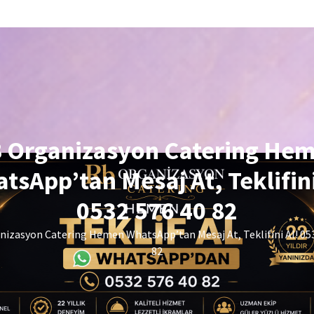
 Organizasyon Catering He
tsApp’tan Mesaj At, Teklifini
0532 576 40 82
izasyon Catering Hemen WhatsApp’tan Mesaj At, Teklifini Al! 05
82