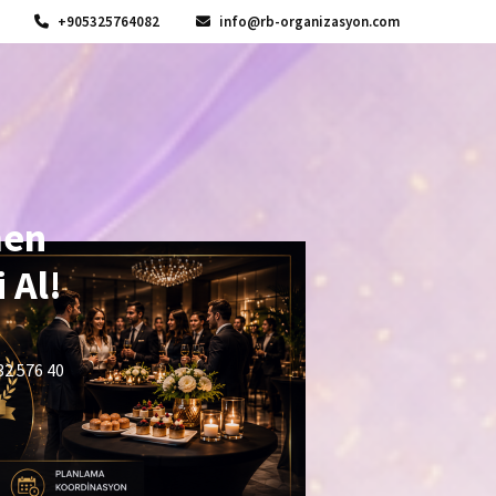
+905325764082
info@rb-organizasyon.com
men
 Al!
32 576 40