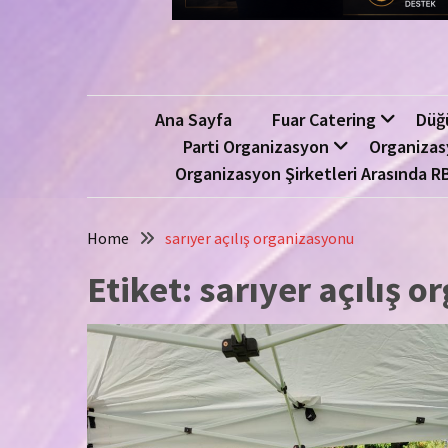
Ana Sayfa
Fuar Catering
Düğ
Parti Organizasyon
Organizas
Organizasyon Şirketleri Arasında R
Home
sarıyer açılış organizasyonu
Etiket:
sarıyer açılış 