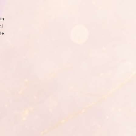
gin
hi
le