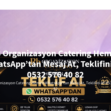
 Organizasyon Catering He
tsApp’tan Mesaj At, Teklifini
0532 576 40 82
izasyon Catering Hemen WhatsApp’tan Mesaj At, Teklifini Al! 05
82