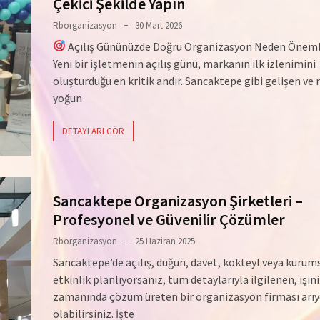
Çekici Şekilde Yapın
Rborganizasyon
30 Mart 2026
Açılış Gününüzde Doğru Organizasyon Neden Öneml
Yeni bir işletmenin açılış günü, markanın ilk izlenimini
oluşturduğu en kritik andır. Sancaktepe gibi gelişen ve
yoğun
DETAYLARI GÖR
Sancaktepe Organizasyon Şirketleri –
Profesyonel ve Güvenilir Çözümler
Rborganizasyon
25 Haziran 2025
Sancaktepe’de açılış, düğün, davet, kokteyl veya kurums
etkinlik planlıyorsanız, tüm detaylarıyla ilgilenen, işini
zamanında çözüm üreten bir organizasyon firması arıy
olabilirsiniz. İşte