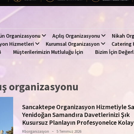
ün Organizasyonu
Açılış Organizasyonu
Nikah Or
yon Hizmetleri
Kurumsal Organizasyon
Catering 
B
Müşterilerimizin Mutluluğu İçin
Bizim İçin Değerl
ış organizasyonu
Sancaktepe Organizasyon Hizmetiyle Sa
Yenidoğan Samandıra Davetlerinizi Şık
Kusursuz Planlayın Profesyonelce Kola
Rborganizasyon
5 Temmuz 2026