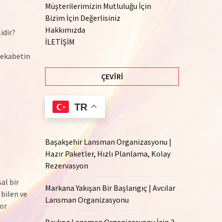
Müşterilerimizin Mutluluğu İçin
Bizim İçin Değerlisiniz
Hakkımızda
idir?
İLETİŞİM
 rekabetin
ÇEVIRI
TR
Başakşehir Lansman Organizasyonu |
Hazır Paketler, Hızlı Planlama, Kolay
Rezervasyon
al bir
Markana Yakışan Bir Başlangıç | Avcılar
 bilen ve
Lansman Organizasyonu
or
Beykoz Lansman Organizasyonu İçin 3