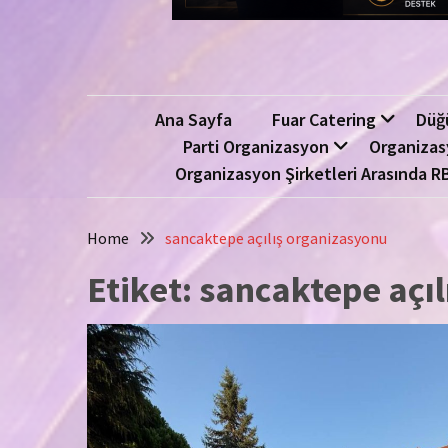
Ana Sayfa
Fuar Catering
Düğ
Parti Organizasyon
Organizas
Organizasyon Şirketleri Arasında R
Home
sancaktepe açılış organizasyonu
Etiket:
sancaktepe açıl