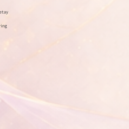
detay
ring