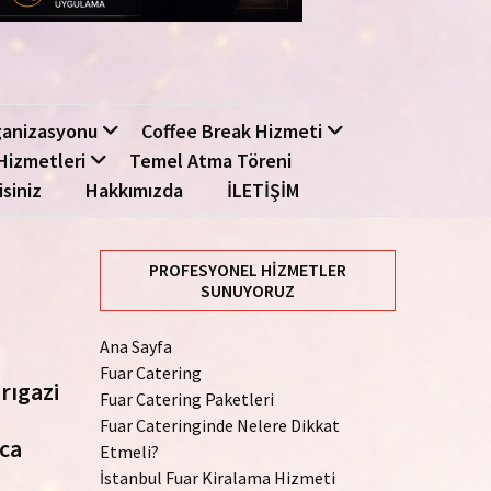
ganizasyonu
Coffee Break Hizmeti
Hizmetleri
Temel Atma Töreni
isiniz
Hakkımızda
İLETİŞİM
PROFESYONEL HIZMETLER
SUNUYORUZ
Ana Sayfa
Fuar Catering
rıgazi
Fuar Catering Paketleri
Fuar Cateringinde Nelere Dikkat
yca
Etmeli?
İstanbul Fuar Kiralama Hizmeti