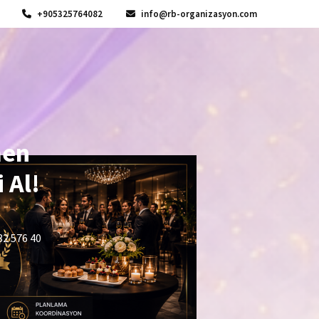
+905325764082
info@rb-organizasyon.com
men
 Al!
32 576 40