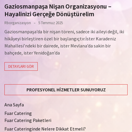
Gaziosmanpaşa Nişan Organizasyonu –
Hayalinizi Gerçeğe Dönüştürelim
Rborganizasyon
5 Temmuz 2025
Gaziosmanpaşa’da bir nişan töreni, sadece iki aileyi değil, iki
hikâyeyi birleştiren özel bir başlangıçtır.İster Karadeniz
Mahallesi’ndeki bir dairede, ister Mevlana’da sakin bir
bahçede, ister Yenidoğan’da
DETAYLARI GÖR
PROFESYONEL HIZMETLER SUNUYORUZ
Ana Sayfa
Fuar Catering
Fuar Catering Paketleri
Fuar Cateringinde Nelere Dikkat Etmeli?