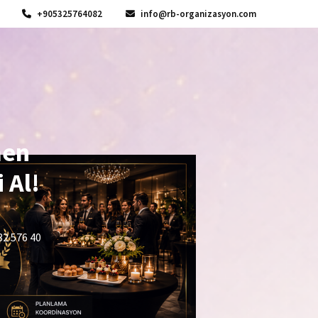
+905325764082
info@rb-organizasyon.com
men
 Al!
32 576 40