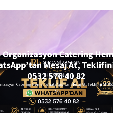
 Organizasyon Catering He
tsApp’tan Mesaj At, Teklifini
0532 576 40 82
izasyon Catering Hemen WhatsApp’tan Mesaj At, Teklifini Al! 05
82