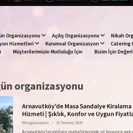
ün Organizasyonu
Açılış Organizasyonu
Nikah Or
yon Hizmetleri
Kurumsal Organizasyon
Catering 
B
Müşterilerimizin Mutluluğu İçin
Bizim İçin Değerl
ün organizasyonu
Arnavutköy’de Masa Sandalye Kiralama
Hizmeti | Şıklık, Konfor ve Uygun Fiyatl
Rborganizasyon
15 Temmuz 2025
Arnavutköy’ün gelişen mahallelerinde yıl boyunca pek 