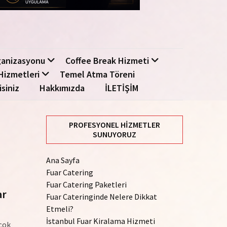
ganizasyonu
Coffee Break Hizmeti
Hizmetleri
Temel Atma Töreni
isiniz
Hakkımızda
İLETİŞİM
PROFESYONEL HIZMETLER
SUNUYORUZ
Ana Sayfa
Fuar Catering
Fuar Catering Paketleri
ar
Fuar Cateringinde Nelere Dikkat
Etmeli?
İstanbul Fuar Kiralama Hizmeti
çok