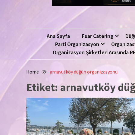
Ana Sayfa
Fuar Catering
Düğ
Parti Organizasyon
Organizas
Organizasyon Şirketleri Arasında R
Home
arnavutköy düğün organizasyonu
Etiket:
arnavutköy düğ