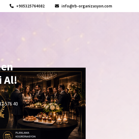
+905325764082
info@rb-organizasyon.com
men
 Al!
32 576 40