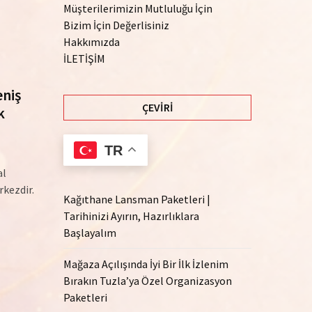
Müşterilerimizin Mutluluğu İçin
Bizim İçin Değerlisiniz
Hakkımızda
İLETİŞİM
eniş
ÇEVIRI
k
TR
al
rkezdir.
Kağıthane Lansman Paketleri |
Tarihinizi Ayırın, Hazırlıklara
Başlayalım
Mağaza Açılışında İyi Bir İlk İzlenim
Bırakın Tuzla’ya Özel Organizasyon
Paketleri