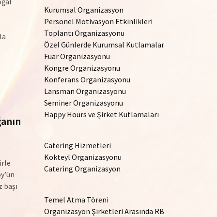
oğal
Kurumsal Organizasyon
Personel Motivasyon Etkinlikleri
Toplantı Organizasyonu
la
Özel Günlerde Kurumsal Kutlamalar
Fuar Organizasyonu
Kongre Organizasyonu
Konferans Organizasyonu
Lansman Organizasyonu
Seminer Organizasyonu
Happy Hours ve Şirket Kutlamaları
ğanın
Catering Hizmetleri
Kokteyl Organizasyonu
irle
Catering Organizasyon
öy’ün
z başı
Temel Atma Töreni
Organizasyon Şirketleri Arasında RB