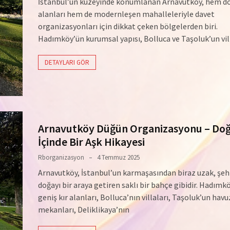
İstanbul’un kuzeyinde konumlanan Arnavutköy, hem d
alanları hem de modernleşen mahalleleriyle davet
organizasyonları için dikkat çeken bölgelerden biri.
Hadımköy’ün kurumsal yapısı, Bolluca ve Taşoluk’un vil
DETAYLARI GÖR
Arnavutköy Düğün Organizasyonu – Do
İçinde Bir Aşk Hikayesi
Rborganizasyon
4 Temmuz 2025
Arnavutköy, İstanbul’un karmaşasından biraz uzak, şeh
doğayı bir araya getiren saklı bir bahçe gibidir. Hadımk
geniş kır alanları, Bolluca’nın villaları, Taşoluk’un havu
mekanları, Deliklikaya’nın