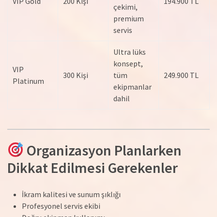
VIP Gold
200 Kişi
194.900 TL
çekimi,
premium
servis
Ultra lüks
konsept,
VIP
300 Kişi
tüm
249.900 TL
Platinum
ekipmanlar
dahil
Organizasyon Planlarken
Dikkat Edilmesi Gerekenler
İkram kalitesi ve sunum şıklığı
Profesyonel servis ekibi