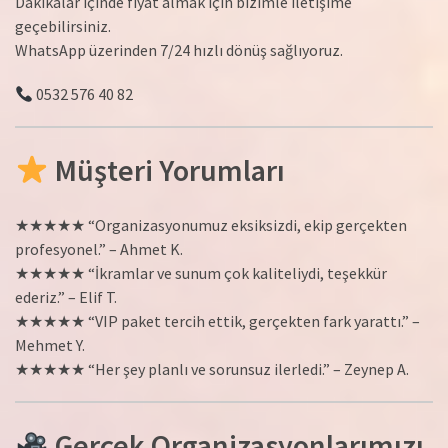
Dakikalar içinde fiyat almak için bizimle iletişime
geçebilirsiniz.
WhatsApp üzerinden 7/24 hızlı dönüş sağlıyoruz.
0532 576 40 82
Müşteri Yorumları
★★★★★ “Organizasyonumuz eksiksizdi, ekip gerçekten
profesyonel.” – Ahmet K.
★★★★★ “İkramlar ve sunum çok kaliteliydi, teşekkür
ederiz.” – Elif T.
★★★★★ “VIP paket tercih ettik, gerçekten fark yarattı.” –
Mehmet Y.
★★★★★ “Her şey planlı ve sorunsuz ilerledi.” – Zeynep A.
Gerçek Organizasyonlarımızı