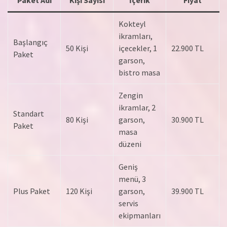
Paket Adı
Kişi Sayısı
İçerik
Fiyat
Kokteyl
ikramları,
Başlangıç
50 Kişi
içecekler, 1
22.900 TL
Paket
garson,
bistro masa
Zengin
ikramlar, 2
Standart
80 Kişi
garson,
30.900 TL
Paket
masa
düzeni
Geniş
menü, 3
Plus Paket
120 Kişi
garson,
39.900 TL
servis
ekipmanları