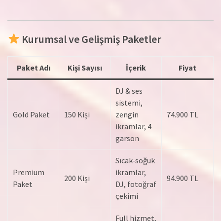
Kurumsal ve Gelişmiş Paketler
Paket Adı
Kişi Sayısı
İçerik
Fiyat
DJ & ses
sistemi,
Gold Paket
150 Kişi
zengin
74.900 TL
ikramlar, 4
garson
Sıcak-soğuk
Premium
ikramlar,
200 Kişi
94.900 TL
Paket
DJ, fotoğraf
çekimi
Full hizmet,