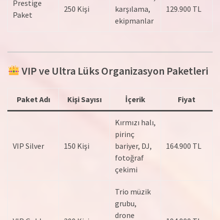
Prestige
250 Kişi
karşılama,
129.900 TL
Paket
ekipmanlar
VIP ve Ultra Lüks Organizasyon Paketleri
Paket Adı
Kişi Sayısı
İçerik
Fiyat
Kırmızı halı,
pirinç
VIP Silver
150 Kişi
bariyer, DJ,
164.900 TL
fotoğraf
çekimi
Trio müzik
grubu,
drone