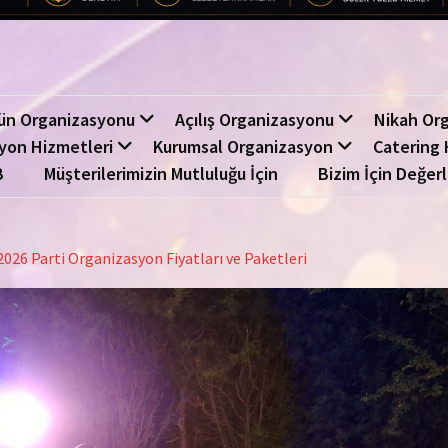
ün Organizasyonu
Açılış Organizasyonu
Nikah Or
yon Hizmetleri
Kurumsal Organizasyon
Catering 
B
Müşterilerimizin Mutluluğu İçin
Bizim İçin Değerl
26 Parti Organizasyon Fiyatları ve Paketleri