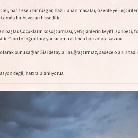
er, hafif esen bir rüzgar, hazırlanan masalar, özenle yerleştirile
amda bir heyecan hissedilir.
 an başlar. Çocukların koşuşturması, yetişkinlerin keyifli sohbeti, 
ir. O an fotoğraflara yansır ama aslında hafızalara kazınır.
arak bunu sağlar. Sizi detaylarla uğraştırmaz, sadece o anın tadı
syon değil, hatıra planlıyoruz.