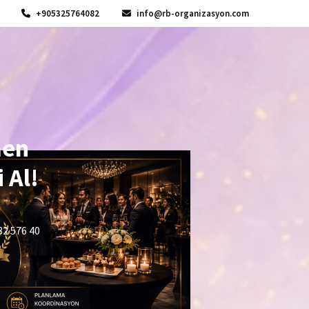
+905325764082
info@rb-organizasyon.com
men
 Al!
32 576 40