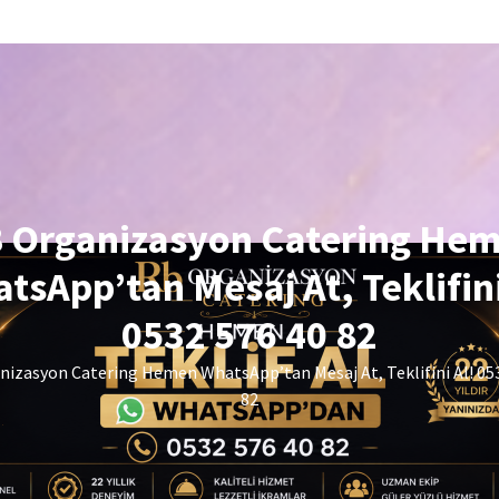
 Organizasyon Catering He
tsApp’tan Mesaj At, Teklifini
0532 576 40 82
izasyon Catering Hemen WhatsApp’tan Mesaj At, Teklifini Al! 05
82