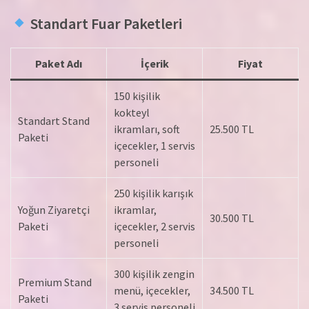
Standart Fuar Paketleri
Paket Adı
İçerik
Fiyat
150 kişilik
kokteyl
Standart Stand
ikramları, soft
25.500 TL
Paketi
içecekler, 1 servis
personeli
250 kişilik karışık
Yoğun Ziyaretçi
ikramlar,
30.500 TL
Paketi
içecekler, 2 servis
personeli
300 kişilik zengin
Premium Stand
menü, içecekler,
34.500 TL
Paketi
3 servis personeli