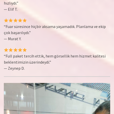
hızlıydı.”
— Elif T.
“Fuar süresince hiçbir aksama yaşamadık. Planlama ve ekip
çok başarılıydı.”
— Murat Y.
“Full paket tercih ettik, hem görsellik hem hizmet kalitesi
beklentimizin üzerindeydi.”
— Zeynep D.