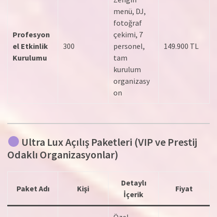
menü, DJ,
fotoğraf
Profesyon
çekimi, 7
el Etkinlik
300
personel,
149.900 TL
Kurulumu
tam
kurulum
organizasy
on
Ultra Lux Açılış Paketleri (VIP ve Prestij
Odaklı Organizasyonlar)
Detaylı
Paket Adı
Kişi
Fiyat
İçerik