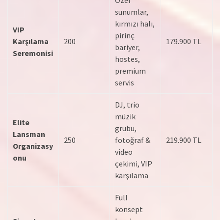
Özel
sunumlar,
kırmızı halı,
VIP
pirinç
Karşılama
200
179.900 TL
bariyer,
Seremonisi
hostes,
premium
servis
DJ, trio
müzik
Elite
grubu,
Lansman
250
fotoğraf &
219.900 TL
Organizasy
video
onu
çekimi, VIP
karşılama
Full
konsept