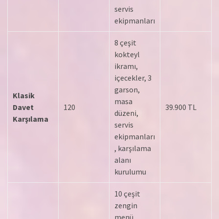
servis
ekipmanları
8 çeşit
kokteyl
ikramı,
içecekler, 3
garson,
Klasik
masa
Davet
120
39.900 TL
düzeni,
Karşılama
servis
ekipmanları
, karşılama
alanı
kurulumu
10 çeşit
zengin
menü,