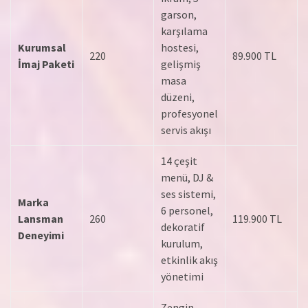
garson,
karşılama
Kurumsal
hostesi,
220
89.900 TL
İmaj Paketi
gelişmiş
masa
düzeni,
profesyonel
servis akışı
14 çeşit
menü, DJ &
ses sistemi,
Marka
6 personel,
Lansman
260
119.900 TL
dekoratif
Deneyimi
kurulum,
etkinlik akış
yönetimi
Zengin