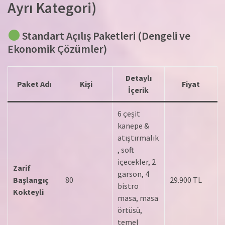
Ayrı Kategori)
Standart Açılış Paketleri (Dengeli ve
Ekonomik Çözümler)
Detaylı
Paket Adı
Kişi
Fiyat
İçerik
6 çeşit
kanepe &
atıştırmalık
, soft
içecekler, 2
Zarif
garson, 4
Başlangıç
80
29.900 TL
bistro
Kokteyli
masa, masa
örtüsü,
temel