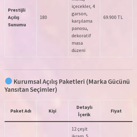
içecekler, 4
Prestijli
garson,
Açılış
180
69.900 TL
karşılama
Sunumu
panosu,
dekoratif
masa
düzeni
Kurumsal Açılış Paketleri (Marka Gücünü
Yansıtan Seçimler)
Detaylı
Paket Adı
Kişi
Fiyat
İçerik
12 çeşit
ikram, 5