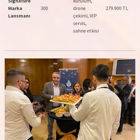
Signature
kurulum,
Marka
300
drone
279.900 TL
Lansmanı
çekimi, VIP
servis,
sahne etkisi