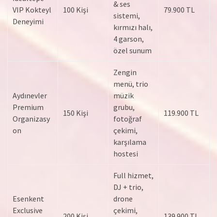
& ses
VIP Kokteyl
100 Kişi
79.900 TL
sistemi,
Deneyimi
kırmızı halı,
4 garson,
özel sunum
Zengin
menü, trio
Aydınevler
müzik
Premium
grubu,
150 Kişi
119.900 TL
Organizasy
fotoğraf
on
çekimi,
karşılama
hostesi
Full hizmet,
DJ + trio,
Esenkent
drone
Exclusive
çekimi,
200 Kişi
139.900 TL