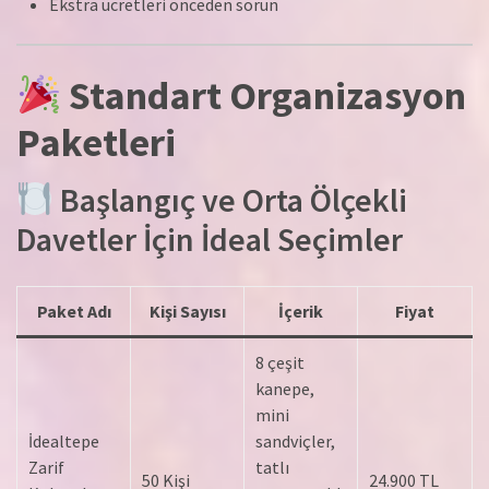
Ekstra ücretleri önceden sorun
Standart Organizasyon
Paketleri
Başlangıç ve Orta Ölçekli
Davetler İçin İdeal Seçimler
Paket Adı
Kişi Sayısı
İçerik
Fiyat
8 çeşit
kanepe,
mini
İdealtepe
sandviçler,
Zarif
tatlı
50 Kişi
24.900 TL