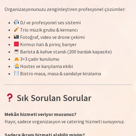
Organizasyonunuzu zenginleştiren profesyonel çözümler:
DJ ve profesyonel ses sistemi
Trio müzik grubu & kemancı
Fotoğraf, video ve drone çekimi
Kırmızı halı & pirinç bariyer
Barista & kahve standı (200 bardak kapasite)
3×3 çadır kurulumu
Hostes ve karşılama ekibi
Bistro masa, masa & sandalye kiralama
Sık Sorulan Sorular
Mekân hizmeti veriyor musunuz?
Hayır, sadece organizasyon ve catering hizmeti sunuyoruz.
Sadece ikram hizmeti alabilir miyim?