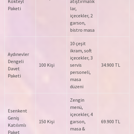
Kokteyl
atıştırmalık
Paketi
lar,
içecekler, 2
garson,
bistro masa
10 çeşit
ikram, soft
Aydınevler
içecekler, 3
Dengeli
100 Kişi
servis
34.900 TL
Davet
personeli,
Paketi
masa
düzeni
Zengin
menü,
Esenkent
içecekler, 4
Geniş
150 Kişi
garson,
69.900 TL
Katılımlı
masa &
Paket