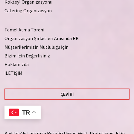
Kokteyl Organizasyonu
Catering Organizasyon
Temel Atma Töreni
Organizasyon Şirketleri Arasında RB
Müşterilerimizin Mutluluğu İçin
Bizim İçin Değerlisiniz
Hakkımızda
İLETİŞİM
ÇEVIRI
TR
Kadıköy’de Lansman Rüzgârı Uygun Fiyat, Profesyonel Ekip,