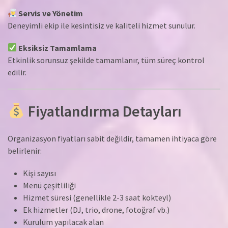
Servis ve Yönetim
Deneyimli ekip ile kesintisiz ve kaliteli hizmet sunulur.
Eksiksiz Tamamlama
Etkinlik sorunsuz şekilde tamamlanır, tüm süreç kontrol
edilir.
Fiyatlandırma Detayları
Organizasyon fiyatları sabit değildir, tamamen ihtiyaca göre
belirlenir:
Kişi sayısı
Menü çeşitliliği
Hizmet süresi (genellikle 2-3 saat kokteyl)
Ek hizmetler (DJ, trio, drone, fotoğraf vb.)
Kurulum yapılacak alan