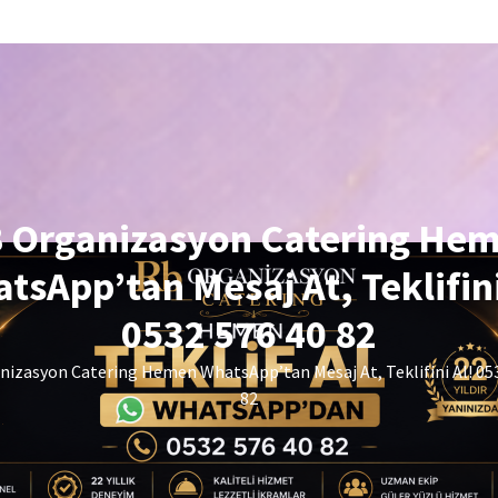
 Organizasyon Catering He
tsApp’tan Mesaj At, Teklifini
0532 576 40 82
izasyon Catering Hemen WhatsApp’tan Mesaj At, Teklifini Al! 05
82