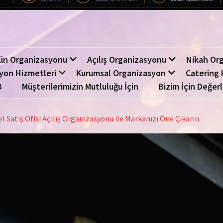
ün Organizasyonu
Açılış Organizasyonu
Nikah Or
yon Hizmetleri
Kurumsal Organizasyon
Catering 
B
Müşterilerimizin Mutluluğu İçin
Bizim İçin Değerl
l Satış Ofisi Açılış Organizasyonu ile Markanızı Öne Çıkarın