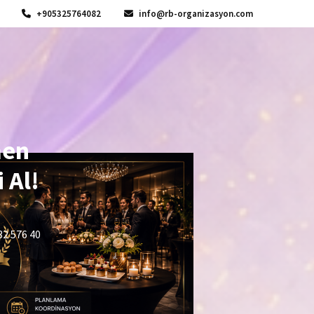
+905325764082
info@rb-organizasyon.com
men
 Al!
32 576 40