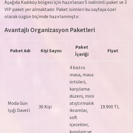
Aşağıda Kadıköy bölgesi için hazırlanan 5 indirimli paket ve 3
VIP paket yer almaktadır. Paket isimleri bu sayfaya özel
olarak özgün biçimde hazırlanmıştır.
Avantajlı Organizasyon Paketleri
Paket
Paket Adı
Kişi Sayısı
Fiyat
İçeriği
4 bistro
masa, masa
örtüleri,
karşılama
düzeni, mini
Moda Gün
atıştırmalık
30 Kişi
19.900 TL
Işığı Daveti
ikramlar,
soft
içecekler,
kurulum ve