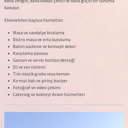
daha zengin, daha dikkat çekici ve daha güçlü bir sunuma
kavuşur.
Eklenebilen başlıca hizmetler:
Masa ve sandalye kiralama
Bistro masa ve örtü kurulumu
Balon süsleme ve konsept dekor
Karşılama panosu
Garson ve servis hostesi desteği
DJ ve ses sistemi
Trio müzik grubu veya keman
Kırmızı halı ve pirinç bariyer
Fotoğraf ve video çekimi
Catering ve kokteyl ikram hizmetleri