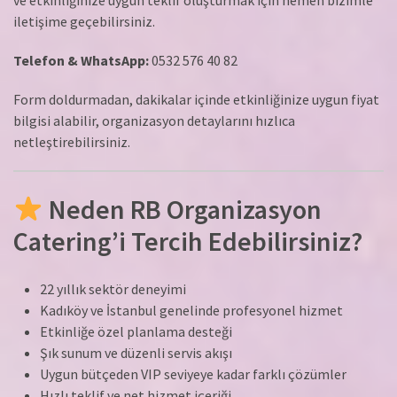
iletişime geçebilirsiniz.
Telefon & WhatsApp:
0532 576 40 82
Form doldurmadan, dakikalar içinde etkinliğinize uygun fiyat
bilgisi alabilir, organizasyon detaylarını hızlıca
netleştirebilirsiniz.
Neden RB Organizasyon
Catering’i Tercih Edebilirsiniz?
22 yıllık sektör deneyimi
Kadıköy ve İstanbul genelinde profesyonel hizmet
Etkinliğe özel planlama desteği
Şık sunum ve düzenli servis akışı
Uygun bütçeden VIP seviyeye kadar farklı çözümler
Hızlı teklif ve net hizmet içeriği