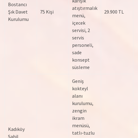
karışık
Bostancı
atıştırmalık
Şık Davet
75 Kişi
29.900 TL
menü,
Kurulumu
içecek
servisi, 2
servis
personeli,
sade
konsept
süsleme
Geniş
kokteyl
alanı
kurulumu,
zengin
ikram
menüsü,
Kadıköy
tatlı-tuzlu
Sahil