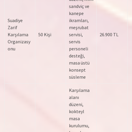
sandviç ve
kanepe
Suadiye
ikramları,
Zarif
meşrubat
Karşılama
50 Kişi
servisi,
26.900 TL
Organizasy
servis
onu
personeli
desteği,
masa üstü
konsept
süsleme
Karşılama
alanı
düzeni,
kokteyl
masa
kurulumu,