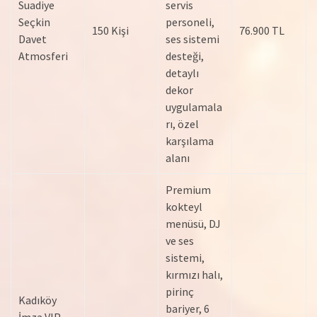
Suadiye
servis
Seçkin
personeli,
150 Kişi
76.900 TL
Davet
ses sistemi
Atmosferi
desteği,
detaylı
dekor
uygulamala
rı, özel
karşılama
alanı
Premium
kokteyl
menüsü, DJ
ve ses
sistemi,
kırmızı halı,
pirinç
Kadıköy
bariyer, 6
İmza VIP