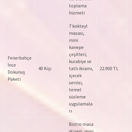
toplama
hizmeti
7 kokteyl
masası,
mini
kanepe
çeşitleri,
Fenerbahçe
kurabiye ve
İnce
40 Kişi
tatlı ikramı,
22.900 TL
Dokunuş
içecek
Paketi
servisi,
temel
süsleme
uygulamala
rı
Bistro masa
düzeni, mini