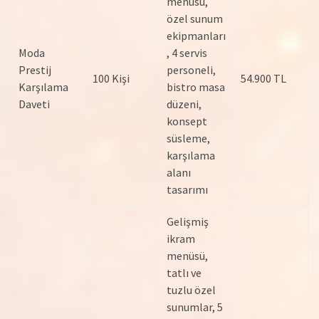
menüsü,
özel sunum
ekipmanları
Moda
, 4 servis
Prestij
personeli,
100 Kişi
54.900 TL
Karşılama
bistro masa
Daveti
düzeni,
konsept
süsleme,
karşılama
alanı
tasarımı
Gelişmiş
ikram
menüsü,
tatlı ve
tuzlu özel
sunumlar, 5