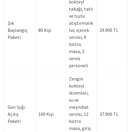
kokteyl
tabağı, tatlı
ve tuzlu
Şık
atıştırmalık
Başlangıç
80 Kişi
lar, içecek
29.900 TL
Paketi
servisi, 9
bistro
masa, 2
servis
personeli
Zengin
kokteyl
ikramları,
su ve
Gün Işığı
meşrubat
Açılış
100 Kişi
servisi, 12
37.900 TL
Paketi
bistro
masa, giriş