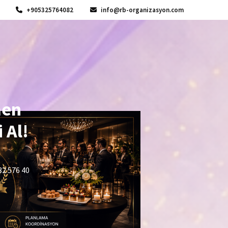
+905325764082
info@rb-organizasyon.com
men
 Al!
32 576 40