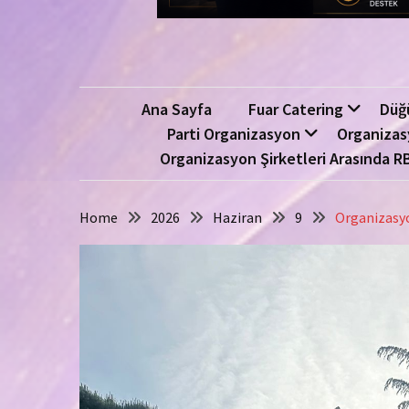
Ana Sayfa
Fuar Catering
Düğ
Parti Organizasyon
Organizas
Organizasyon Şirketleri Arasında R
Home
2026
Haziran
9
Organizasyo