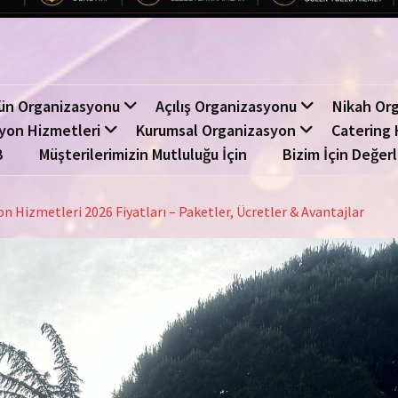
ün Organizasyonu
Açılış Organizasyonu
Nikah Or
yon Hizmetleri
Kurumsal Organizasyon
Catering 
B
Müşterilerimizin Mutluluğu İçin
Bizim İçin Değerl
n Hizmetleri 2026 Fiyatları – Paketler, Ücretler & Avantajlar