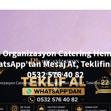
 Organizasyon Catering He
tsApp’tan Mesaj At, Teklifini
0532 576 40 82
izasyon Catering Hemen WhatsApp’tan Mesaj At, Teklifini Al! 05
82