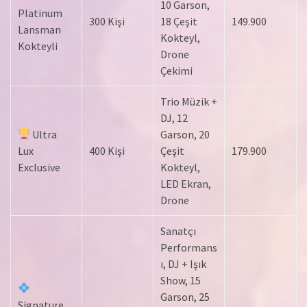
10 Garson,
Platinum
300 Kişi
18 Çeşit
149.900
Lansman
Kokteyl,
Kokteyli
Drone
Çekimi
Trio Müzik +
DJ, 12
Ultra
Garson, 20
Lux
400 Kişi
Çeşit
179.900
Exclusive
Kokteyl,
LED Ekran,
Drone
Sanatçı
Performans
ı, DJ + Işık
Show, 15
Garson, 25
Signature