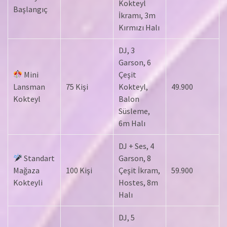
Kokteyl
Başlangıç
İkramı, 3m
Kırmızı Halı
DJ, 3
Garson, 6
Mini
Çeşit
Lansman
75 Kişi
Kokteyl,
49.900
Kokteyl
Balon
Süsleme,
6m Halı
DJ + Ses, 4
Standart
Garson, 8
Mağaza
100 Kişi
Çeşit İkram,
59.900
Kokteyli
Hostes, 8m
Halı
DJ, 5