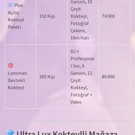
Garson, 10
Plus
Çeşit
Açılış
150 Kişi
Kokteyl,
74.900
Kokteyl
Fotoğraf
Paketi
Çekimi,
10m Halı
DJ +
Profesyone
l Ses, 6
Lansman
Garson, 12
200 Kişi
89.900
Destekli
Çeşit
Kokteyl
Kokteyl,
Fotoğraf +
Video
Ultra Lux Kokteylli Mağaza