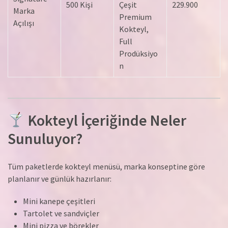
500 Kişi
Çeşit
229.900
Marka
Premium
Açılışı
Kokteyl,
Full
Prodüksiyo
n
Kokteyl İçeriğinde Neler
Sunuluyor?
Tüm paketlerde kokteyl menüsü, marka konseptine göre
planlanır ve günlük hazırlanır:
Mini kanepe çeşitleri
Tartolet ve sandviçler
Mini pizza ve börekler