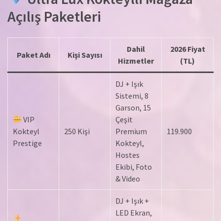
Açılış Paketleri
Dahil
2026 Fiyat
Paket Adı
Kişi Sayısı
Hizmetler
(TL)
DJ + Işık
Sistemi, 8
Garson, 15
VIP
Çeşit
Kokteyl
250 Kişi
Premium
119.900
Prestige
Kokteyl,
Hostes
Ekibi, Foto
& Video
DJ + Işık +
LED Ekran,