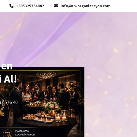
+905325764082
info@rb-organizasyon.com
men
 Al!
32 576 40