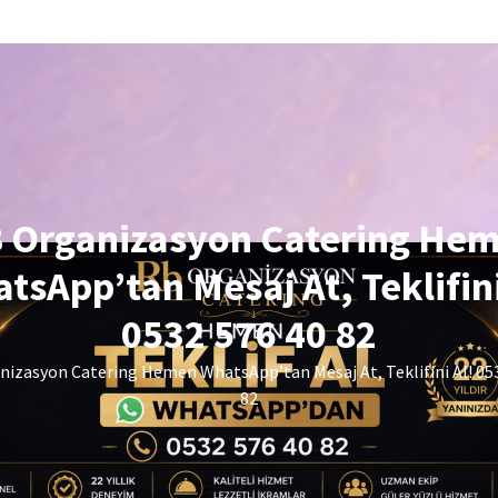
 Organizasyon Catering He
tsApp’tan Mesaj At, Teklifini
0532 576 40 82
izasyon Catering Hemen WhatsApp’tan Mesaj At, Teklifini Al! 05
82