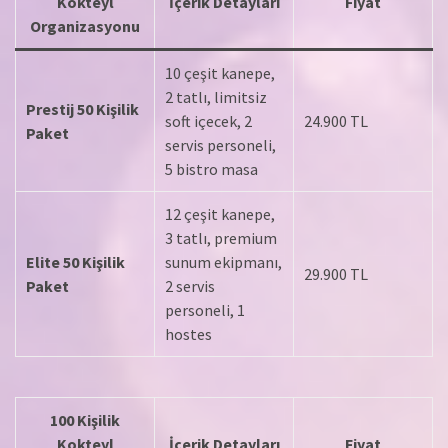
Kokteyl
İçerik Detayları
Fiyat
Organizasyonu
10 çeşit kanepe,
2 tatlı, limitsiz
Prestij 50 Kişilik
soft içecek, 2
24.900 TL
Paket
servis personeli,
5 bistro masa
12 çeşit kanepe,
3 tatlı, premium
Elite 50 Kişilik
sunum ekipmanı,
29.900 TL
Paket
2 servis
personeli, 1
hostes
100 Kişilik
Kokteyl
İçerik Detayları
Fiyat