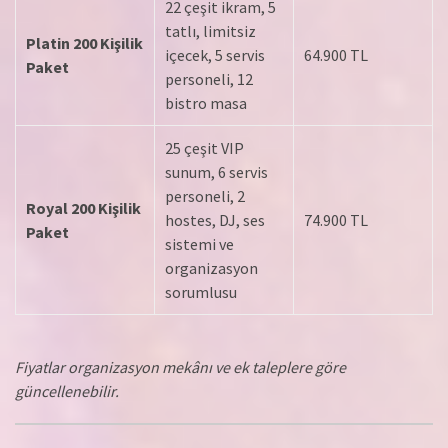
22 çeşit ikram, 5
tatlı, limitsiz
Platin 200 Kişilik
içecek, 5 servis
64.900 TL
Paket
personeli, 12
bistro masa
25 çeşit VIP
sunum, 6 servis
personeli, 2
Royal 200 Kişilik
hostes, DJ, ses
74.900 TL
Paket
sistemi ve
organizasyon
sorumlusu
Fiyatlar organizasyon mekânı ve ek taleplere göre
güncellenebilir.