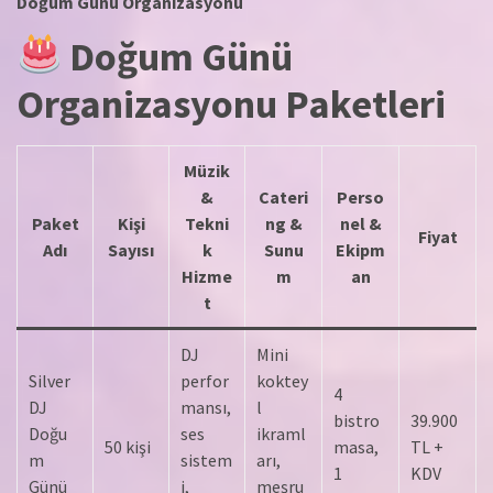
Doğum Günü Organizasyonu
Doğum Günü
Organizasyonu Paketleri
Müzik
&
Cateri
Perso
Paket
Kişi
Tekni
ng &
nel &
Fiyat
Adı
Sayısı
k
Sunu
Ekipm
Hizme
m
an
t
DJ
Mini
Silver
perfor
koktey
4
DJ
mansı,
l
bistro
39.900
Doğu
ses
ikraml
50 kişi
masa,
TL +
m
sistem
arı,
1
KDV
Günü
i,
meşru