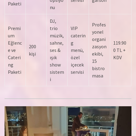
Paketi
nu
DJ,
Profes
Premi
trio
VIP
yonel
um
müzik,
caterin
organi
Eğlenc
sahne,
g
119.90
200
zasyon
e ve
ses &
menü,
0 TL +
kişi
ekibi,
Cateri
ışık
özel
KDV
15
ng
show
içecek
bistro
Paketi
sistem
servisi
masa
i