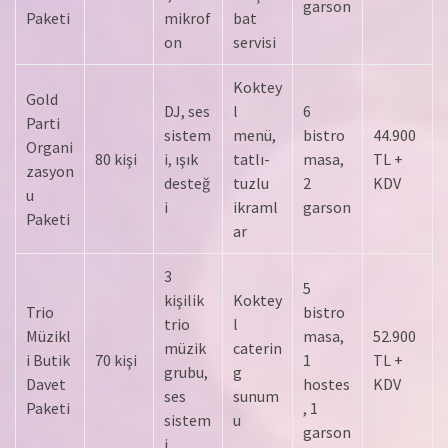
garson
Paketi
mikrof
bat
on
servisi
Koktey
Gold
DJ, ses
l
6
Parti
sistem
menü,
bistro
44.900
Organi
80 kişi
i, ışık
tatlı-
masa,
TL +
zasyon
desteğ
tuzlu
2
KDV
u
i
ikraml
garson
Paketi
ar
3
5
kişilik
Koktey
Trio
bistro
trio
l
Müzikl
masa,
52.900
müzik
caterin
i Butik
70 kişi
1
TL +
grubu,
g
Davet
hostes
KDV
ses
sunum
Paketi
, 1
sistem
u
garson
i