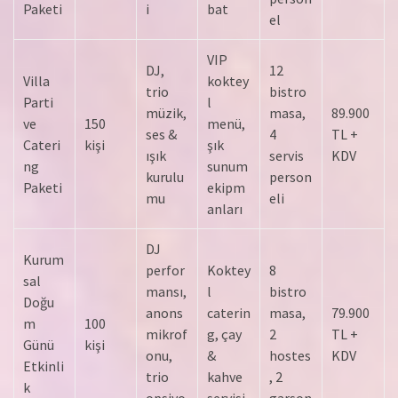
Paketi
i
bat
el
VIP
DJ,
12
Villa
koktey
trio
bistro
Parti
l
müzik,
masa,
89.900
ve
150
menü,
ses &
4
TL +
Cateri
kişi
şık
ışık
servis
KDV
ng
sunum
kurulu
person
Paketi
ekipm
mu
eli
anları
DJ
Kurum
perfor
Koktey
8
sal
mansı,
l
bistro
Doğu
anons
caterin
masa,
79.900
m
100
mikrof
g, çay
2
TL +
Günü
kişi
onu,
&
hostes
KDV
Etkinli
trio
kahve
, 2
k
opsiyo
servisi
garson