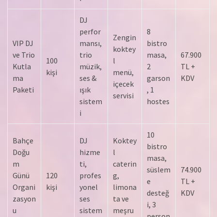
DJ
perfor
8
Zengin
VIP DJ
mansı,
bistro
koktey
ve Trio
trio
masa,
67.900
100
l
Kutla
müzik,
2
TL +
kişi
menü,
ma
ses &
garson
KDV
içecek
Paketi
ışık
, 1
servisi
sistem
hostes
i
10
Bahçe
DJ
Koktey
bistro
Doğu
hizme
l
masa,
m
ti,
caterin
süslem
74.900
Günü
120
profes
g,
e
TL +
Organi
kişi
yonel
limona
desteğ
KDV
zasyon
ses
ta ve
i, 3
u
sistem
meşru
person