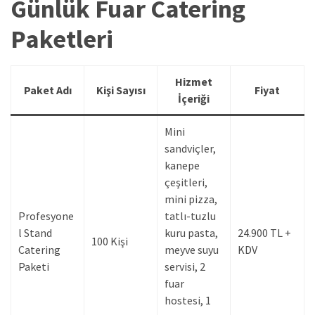
Günlük Fuar Catering
Paketleri
Hizmet
Paket Adı
Kişi Sayısı
Fiyat
İçeriği
Mini
sandviçler,
kanepe
çeşitleri,
mini pizza,
Profesyone
tatlı-tuzlu
l Stand
kuru pasta,
24.900 TL +
100 Kişi
Catering
meyve suyu
KDV
Paketi
servisi, 2
fuar
hostesi, 1