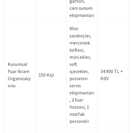
garson,
cam sunum
ekipmanları
Mini
sandviçler,
mercimek
köftesi,
mini ekler,
Kurumsal
soft
Fuar İkram
içecekler,
34.900 TL +
150 Kişi
Organizasy
porselen
KDV
onu
servis
ekipmanları
, 2 fuar
hostesi, 1
mutfak
personeli