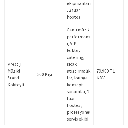
ekipmanları
, 2 fuar
hostesi
Canlı müzik
performans
ı, VIP
kokteyl
catering,
Prestij
sıcak
Müzikli
atıştırmalık
79.900 TL +
200 Kişi
Stand
lar, lounge
KDV
Kokteyli
konsept
sunumlar, 2
fuar
hostesi,
profesyonel
servis ekibi