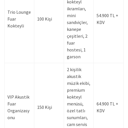
kokteyl
ikramları,
Trio Lounge
mini
54.900 TL +
Fuar
100 Kişi
sandviçler,
KDV
Kokteyli
kanepe
çeşitleri, 2
fuar
hostesi, 1
garson
2 kişilik
akustik
müzik ekibi,
premium
VIP Akustik
kokteyl
Fuar
menüsü,
64.900 TL +
150 Kişi
Organizasy
özel tatlı
KDV
onu
sunumları,
cam servis