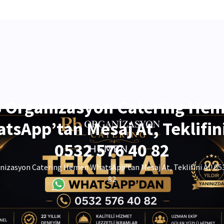
 Organizasyon Catering He
tsApp’tan Mesaj At, Teklifini
0532 576 40 82
izasyon Catering Hemen WhatsApp’tan Mesaj At, Teklifini Al! 05
82