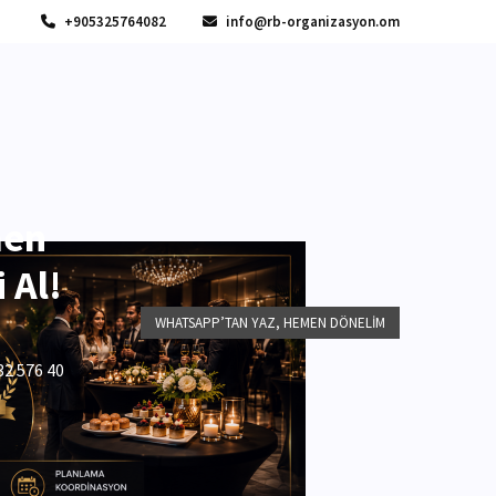
+905325764082
info@rb-organizasyon.om
men
 Al!
WHATSAPP’TAN YAZ, HEMEN DÖNELIM
32 576 40