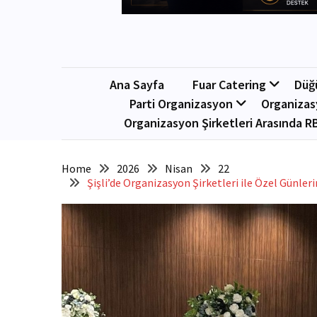
Ana Sayfa
Fuar Catering
Düğ
Parti Organizasyon
Organizas
Organizasyon Şirketleri Arasında R
Home
2026
Nisan
22
Şişli’de Organizasyon Şirketleri ile Özel Günler