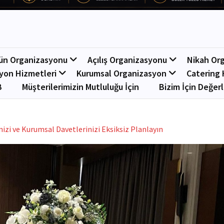
ün Organizasyonu
Açılış Organizasyonu
Nikah Or
yon Hizmetleri
Kurumsal Organizasyon
Catering 
B
Müşterilerimizin Mutluluğu İçin
Bizim İçin Değerl
inizi ve Kurumsal Davetlerinizi Eksiksiz Planlayın