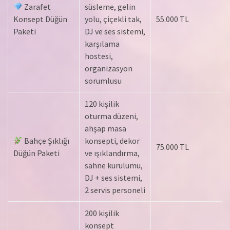
Zarafet
süsleme, gelin
Konsept Düğün
yolu, çiçekli tak,
55.000 TL
Paketi
DJ ve ses sistemi,
karşılama
hostesi,
organizasyon
sorumlusu
120 kişilik
oturma düzeni,
ahşap masa
Bahçe Şıklığı
konsepti, dekor
75.000 TL
Düğün Paketi
ve ışıklandırma,
sahne kurulumu,
DJ + ses sistemi,
2 servis personeli
200 kişilik
konsept