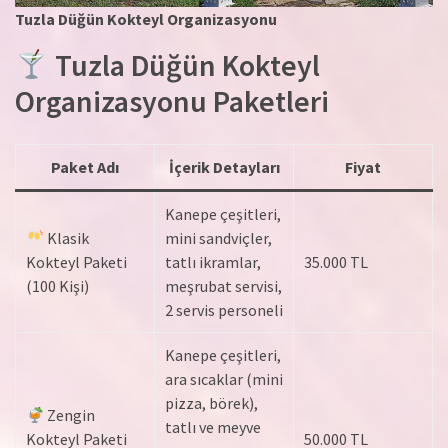
Tuzla Düğün Kokteyl Organizasyonu
Tuzla Düğün Kokteyl
Organizasyonu Paketleri
Paket Adı
İçerik Detayları
Fiyat
Kanepe çeşitleri,
Klasik
mini sandviçler,
Kokteyl Paketi
tatlı ikramlar,
35.000 TL
(100 Kişi)
meşrubat servisi,
2 servis personeli
Kanepe çeşitleri,
ara sıcaklar (mini
pizza, börek),
Zengin
tatlı ve meyve
Kokteyl Paketi
50.000 TL