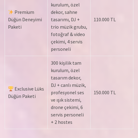
kurulum, özel
Premium
dekor, sahne
Düğün Deneyimi
tasarımı, DJ +
110.000 TL
Paketi
trio müzik grubu,
fotoğraf & video
çekimi, 4 servis
personeli
300 kişilik tam
kurulum, özel
tasarım dekor,
DJ + canlı müzik,
Exclusive Lüks
profesyonel ses
150.000 TL
Düğün Paketi
ve ışık sistemi,
drone çekimi, 6
servis personeli
+ 2 hostes