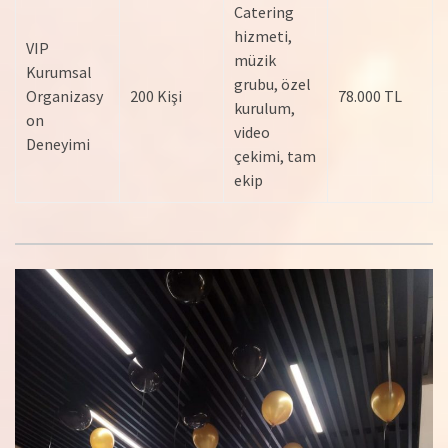
Catering
hizmeti,
VIP
müzik
Kurumsal
grubu, özel
Organizasy
200 Kişi
78.000 TL
kurulum,
on
video
Deneyimi
çekimi, tam
ekip