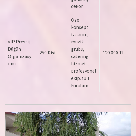
dekor
Özel
konsept
tasarım,
VIP Prestij
müzik
Düğün
grubu,
250 Kişi
120.000 TL
Organizasy
catering
onu
hizmeti,
profesyonel
ekip, full
kurulum