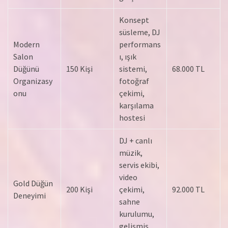
Konsept
süsleme, DJ
Modern
performans
Salon
ı, ışık
Düğünü
150 Kişi
sistemi,
68.000 TL
Organizasy
fotoğraf
onu
çekimi,
karşılama
hostesi
DJ + canlı
müzik,
servis ekibi,
video
Gold Düğün
200 Kişi
çekimi,
92.000 TL
Deneyimi
sahne
kurulumu,
gelişmiş