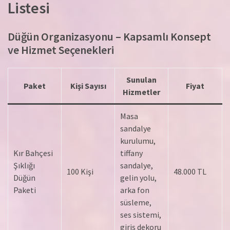
Listesi
Düğün Organizasyonu – Kapsamlı Konsept
ve Hizmet Seçenekleri
Sunulan
Paket
Kişi Sayısı
Fiyat
Hizmetler
Masa
sandalye
kurulumu,
Kır Bahçesi
tiffany
Şıklığı
sandalye,
100 Kişi
48.000 TL
Düğün
gelin yolu,
Paketi
arka fon
süsleme,
ses sistemi,
giriş dekoru