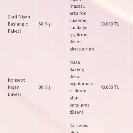
masası,
arka fon
Zarif Nişan
süsleme,
Başlangıç
50 Kişi
30.000 TL
sandalye
Paketi
giydirme,
dekor
aksesuarları
Masa
düzeni,
dekor
Konsept
uygulamala
Nişan
80 Kişi
40.000 TL
rı, ikram
Daveti
alanı,
karşılama
düzeni
DJ, servis
ekibi,