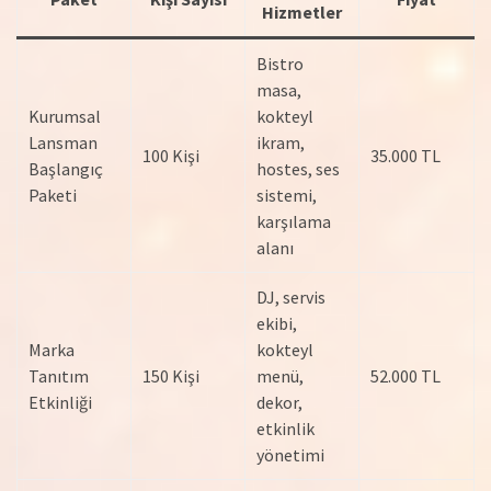
Hizmetler
Bistro
masa,
Kurumsal
kokteyl
Lansman
ikram,
100 Kişi
35.000 TL
Başlangıç
hostes, ses
Paketi
sistemi,
karşılama
alanı
DJ, servis
ekibi,
Marka
kokteyl
Tanıtım
150 Kişi
menü,
52.000 TL
Etkinliği
dekor,
etkinlik
yönetimi