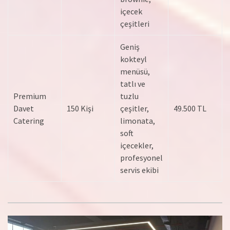
içecek
çeşitleri
Geniş
kokteyl
menüsü,
tatlı ve
Premium
tuzlu
Davet
150 Kişi
çeşitler,
49.500 TL
Catering
limonata,
soft
içecekler,
profesyonel
servis ekibi