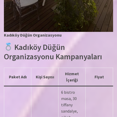
Kadıköy Düğün Organizasyonu
Kadıköy Düğün
Organizasyonu Kampanyaları
Hizmet
Paket Adı
Kişi Sayısı
Fiyat
İçeriği
6 bistro
masa, 30
tiffany
sandalye,