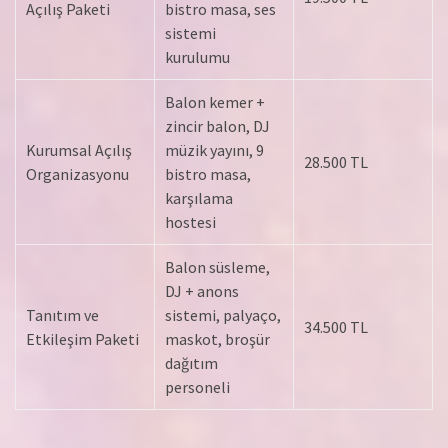
Açılış Paketi
bistro masa, ses
sistemi
kurulumu
Balon kemer +
zincir balon, DJ
Kurumsal Açılış
müzik yayını, 9
28.500 TL
Organizasyonu
bistro masa,
karşılama
hostesi
Balon süsleme,
DJ + anons
Tanıtım ve
sistemi, palyaço,
34.500 TL
Etkileşim Paketi
maskot, broşür
dağıtım
personeli