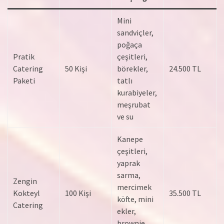
Mini
sandviçler,
poğaça
Pratik
çeşitleri,
Catering
50 Kişi
börekler,
24.500 TL
Paketi
tatlı
kurabiyeler,
meşrubat
ve su
Kanepe
çeşitleri,
yaprak
sarma,
Zengin
mercimek
Kokteyl
100 Kişi
35.500 TL
köfte, mini
Catering
ekler,
brownie,