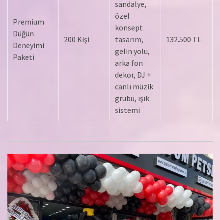
sandalye,
özel
Premium
konsept
Düğün
200 Kişi
tasarım,
132.500 TL
Deneyimi
gelin yolu,
Paketi
arka fon
dekor, DJ +
canlı müzik
grubu, ışık
sistemi