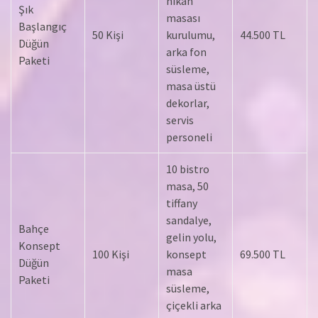
nikah
Şık
masası
Başlangıç
50 Kişi
kurulumu,
44.500 TL
Düğün
arka fon
Paketi
süsleme,
masa üstü
dekorlar,
servis
personeli
10 bistro
masa, 50
tiffany
sandalye,
Bahçe
gelin yolu,
Konsept
100 Kişi
konsept
69.500 TL
Düğün
masa
Paketi
süsleme,
çiçekli arka