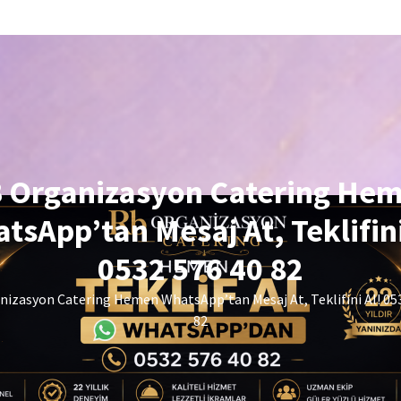
 Organizasyon Catering He
tsApp’tan Mesaj At, Teklifini
0532 576 40 82
izasyon Catering Hemen WhatsApp’tan Mesaj At, Teklifini Al! 05
82