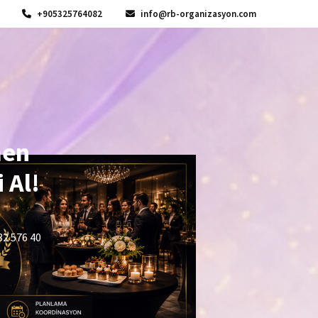
+905325764082
info@rb-organizasyon.com
men
 Al!
32 576 40