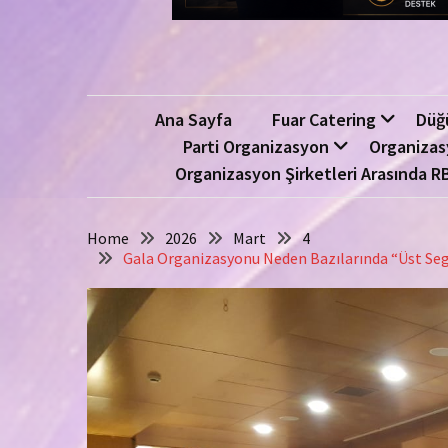
Ana Sayfa
Fuar Catering
Düğ
Parti Organizasyon
Organizas
Organizasyon Şirketleri Arasında R
Home
2026
Mart
4
Gala Organizasyonu Neden Bazılarında “Üst Segmen