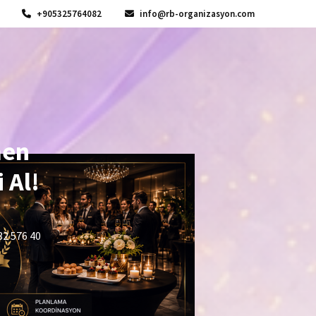
+905325764082
info@rb-organizasyon.com
men
 Al!
32 576 40