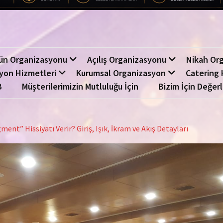
ün Organizasyonu
Açılış Organizasyonu
Nikah Or
yon Hizmetleri
Kurumsal Organizasyon
Catering 
B
Müşterilerimizin Mutluluğu İçin
Bizim İçin Değerl
t” Hissiyatı Verir? Giriş, Işık, İkram ve Akış Detayları