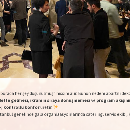
burada her şey düşünülmüş” hissini alır. Bunun nedeni abartılı deko
ddette gelmesi
,
ikramın sıraya dönüşmemesi
ve
program akışının
k,
kontrollü konfor
üretir.
tanbul genelinde gala organizasyonlarında catering, servis ekibi,