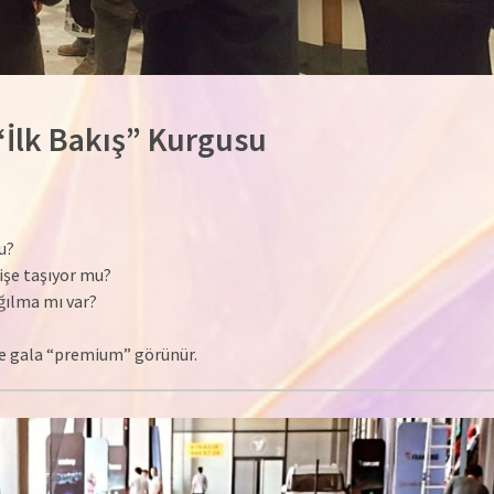
“İlk Bakış” Kurgusu
u?
işe taşıyor mu?
ğılma mı var?
ile gala “premium” görünür.