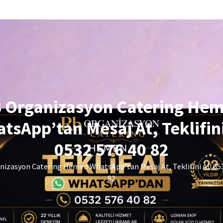
 Organizasyon Catering He
tsApp’tan Mesaj At, Teklifini
0532 576 40 82
izasyon Catering Hemen WhatsApp’tan Mesaj At, Teklifini Al! 05
82