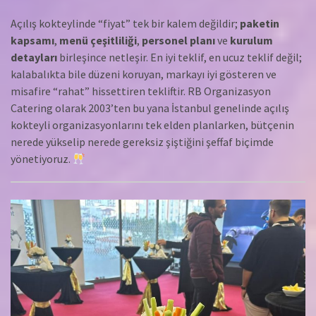
Açılış kokteylinde “fiyat” tek bir kalem değildir;
paketin
kapsamı
,
menü çeşitliliği
,
personel planı
ve
kurulum
detayları
birleşince netleşir. En iyi teklif, en ucuz teklif değil;
kalabalıkta bile düzeni koruyan, markayı iyi gösteren ve
misafire “rahat” hissettiren tekliftir. RB Organizasyon
Catering olarak 2003’ten bu yana İstanbul genelinde açılış
kokteyli organizasyonlarını tek elden planlarken, bütçenin
nerede yükselip nerede gereksiz şiştiğini şeffaf biçimde
yönetiyoruz.