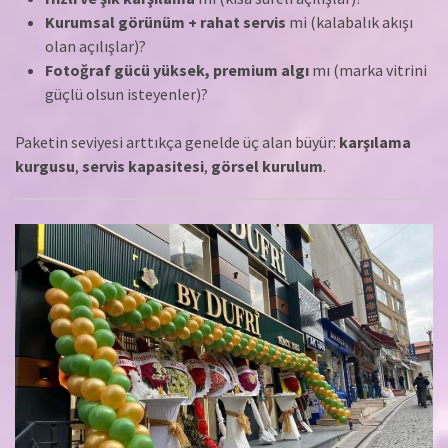
Kurumsal görünüm + rahat servis
mi (kalabalık akışı
olan açılışlar)?
Fotoğraf gücü yüksek, premium algı
mı (marka vitrini
güçlü olsun isteyenler)?
Paketin seviyesi arttıkça genelde üç alan büyür:
karşılama
kurgusu
,
servis kapasitesi
,
görsel kurulum
.