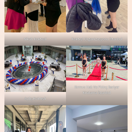
Nikah Kokteyli
Kokteyl Organizasyonu İstanbul
Kırmızı Halı Ve Pirinç Bariyer
Kiralama İstanbul
Açılış Kokteyli