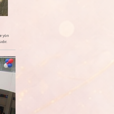
de yön
ıdır.