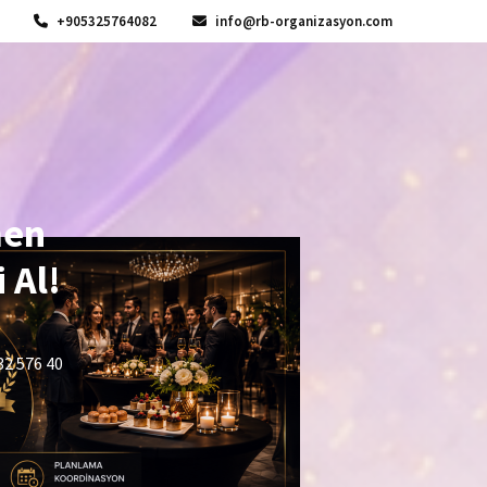
+905325764082
info@rb-organizasyon.com
men
 Al!
32 576 40