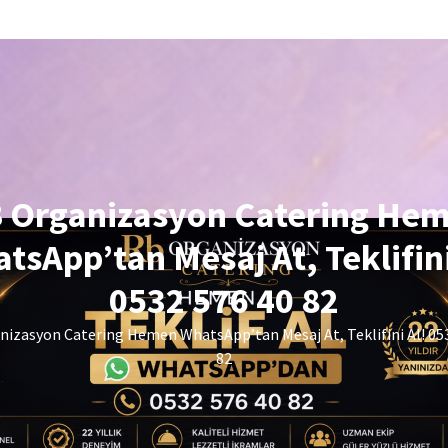
 Organizasyon Catering He
tsApp’tan Mesaj At, Teklifini
0532 576 40 82
izasyon Catering Hemen WhatsApp’tan Mesaj At, Teklifini Al! 05
82