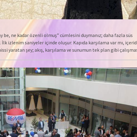
ay be, ne kadar özenli olmuş” cümlesini duymanız; daha fazla süs
. İlk izlenim saniyeler içinde oluşur: Kapıda karşılama var mı, içeri
ssi yaratan şey; akış, karşılama ve sunumun tek plan gibi çalışmas