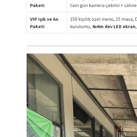
Paketi
tam gün kamera çekimi + sahne
VIP Işık ve An
150 kişilik özel menü, 15 masa, D
Paketi
kurulumu,
4x6m dev LED ekran