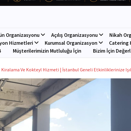
ün Organizasyonu
Açılış Organizasyonu
Nikah Or
yon Hizmetleri
Kurumsal Organizasyon
Catering 
B
Müşterilerimizin Mutluluğu İçin
Bizim İçin Değerl
 Kiralama Ve Kokteyl Hizmeti | İstanbul Geneli Etkinliklerinize Işı