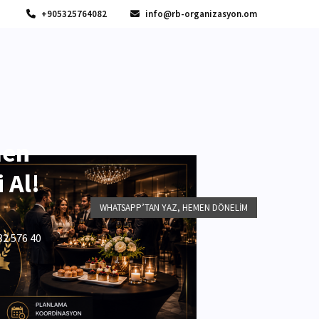
+905325764082
info@rb-organizasyon.om
men
 Al!
WHATSAPP’TAN YAZ, HEMEN DÖNELIM
32 576 40