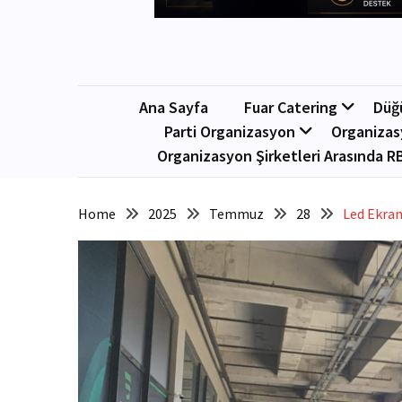
Ana Sayfa
Fuar Catering
Düğ
Parti Organizasyon
Organizas
Organizasyon Şirketleri Arasında R
Home
2025
Temmuz
28
Led Ekran