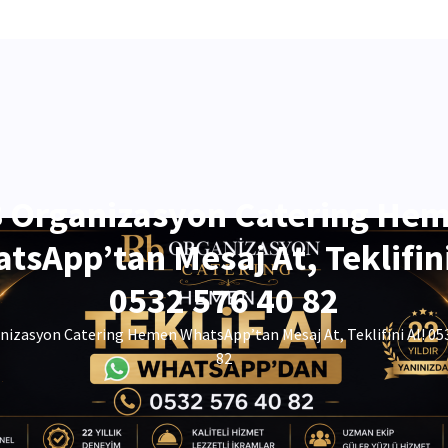
 Organizasyon Catering He
tsApp’tan Mesaj At, Teklifini
0532 576 40 82
izasyon Catering Hemen WhatsApp’tan Mesaj At, Teklifini Al! 05
82