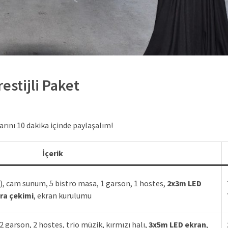
restijli Paket
ını 10 dakika içinde paylaşalım!
İçerik
am), cam sunum, 5 bistro masa, 1 garson, 1 hostes,
2x3m LED
ra çekimi
, ekran kurulumu
 2 garson, 2 hostes, trio müzik, kırmızı halı,
3x5m LED ekran
,