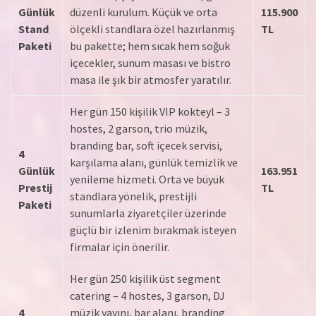
Günlük
düzenli kurulum. Küçük ve orta
115.900
Stand
ölçekli standlara özel hazırlanmış
TL
Paketi
bu pakette; hem sıcak hem soğuk
içecekler, sunum masası ve bistro
masa ile şık bir atmosfer yaratılır.
Her gün 150 kişilik VIP kokteyl – 3
hostes, 2 garson, trio müzik,
branding bar, soft içecek servisi,
4
karşılama alanı, günlük temizlik ve
Günlük
163.951
yenileme hizmeti. Orta ve büyük
Prestij
TL
standlara yönelik, prestijli
Paketi
sunumlarla ziyaretçiler üzerinde
güçlü bir izlenim bırakmak isteyen
firmalar için önerilir.
Her gün 250 kişilik üst segment
catering – 4 hostes, 3 garson, DJ
4
müzik yayını, bar alanı, branding