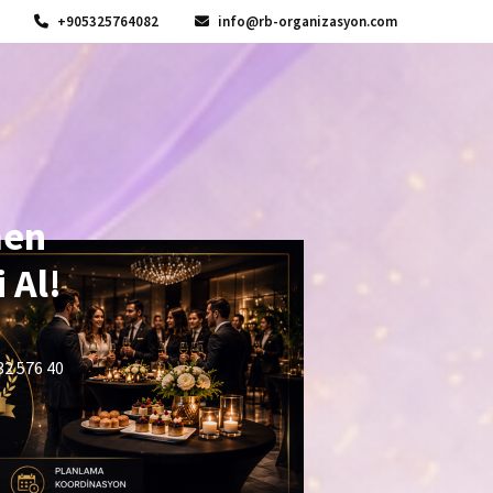
+905325764082
info@rb-organizasyon.com
men
 Al!
32 576 40