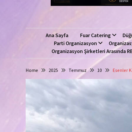
Ana Sayfa
Fuar Catering
Düğ
Parti Organizasyon
Organizas
Organizasyon Şirketleri Arasında R
Home
2025
Temmuz
10
Esenler K