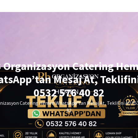
 Organizasyon Catering He
tsApp’tan Mesaj At, Teklifini
0532 576 40 82
izasyon Catering Hemen WhatsApp’tan Mesaj At, Teklifini Al! 05
82