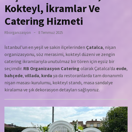
Kokteyl, İkramlar Ve
Catering Hizmeti
Rborganizasyon
8 Temmuz 2025
İstanbul’un en yeşil ve sakin ilçelerinden
Çatalca
, nişan
organizasyonu, söz merasimi, kokteyl düzeni ve zengin
catering ikramlarıyla unutulmaz bir tören için eşsiz bir
seçimdir.
RB Organizasyon Catering
olarak Çatalca’da
evde
,
bahçede
,
villada
,
kırda
ya da restoranlarda tam donanımlı
nişan masası kurulumu, kokteyl standı, masa sandalye
kiralama ve şık dekorasyon detayları sağlıyoruz.