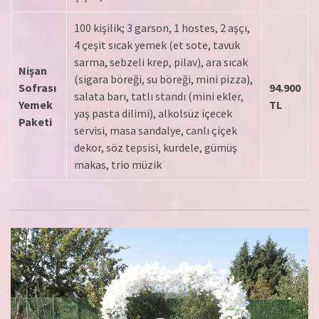
100 kişilik; 3 garson, 1 hostes, 2 aşçı,
4 çeşit sıcak yemek (et sote, tavuk
sarma, sebzeli krep, pilav), ara sıcak
Nişan
(sigara böreği, su böreği, mini pizza),
Sofrası
94.900
salata barı, tatlı standı (mini ekler,
Yemek
TL
yaş pasta dilimi), alkolsüz içecek
Paketi
servisi, masa sandalye, canlı çiçek
dekor, söz tepsisi, kurdele, gümüş
makas, trio müzik