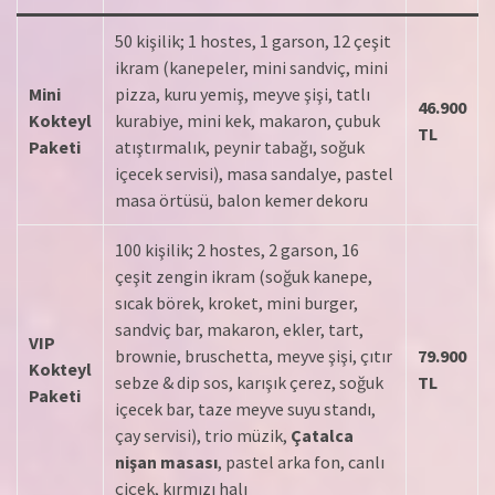
50 kişilik; 1 hostes, 1 garson, 12 çeşit
ikram (kanepeler, mini sandviç, mini
Mini
pizza, kuru yemiş, meyve şişi, tatlı
46.900
Kokteyl
kurabiye, mini kek, makaron, çubuk
TL
Paketi
atıştırmalık, peynir tabağı, soğuk
içecek servisi), masa sandalye, pastel
masa örtüsü, balon kemer dekoru
100 kişilik; 2 hostes, 2 garson, 16
çeşit zengin ikram (soğuk kanepe,
sıcak börek, kroket, mini burger,
sandviç bar, makaron, ekler, tart,
VIP
brownie, bruschetta, meyve şişi, çıtır
79.900
Kokteyl
sebze & dip sos, karışık çerez, soğuk
TL
Paketi
içecek bar, taze meyve suyu standı,
çay servisi), trio müzik,
Çatalca
nişan masası
, pastel arka fon, canlı
çiçek, kırmızı halı