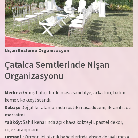
Nişan Süsleme Organizasyon
Çatalca Semtlerinde Nişan
Organizasyonu
Merkez:
Geniş bahçelerde masa sandalye, arka fon, balon
kemer, kokteyl standı.
Subaşı:
Doğal kır alanlarında rustik masa düzeni, ikramlı söz
merasimi.
Yalıköy:
Sahil kenarında açık hava kokteyli, pastel dekor,
çiçek aranjmanı.
Ormanlı:
Orman içi piknik bahçelerinde ahşap detaylı masa