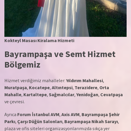
Kokteyl Masası Kiralama Hizmeti
Bayrampaşa ve Semt Hizmet
Bölgemiz
Hizmet verdiğimiz mahalleler:
Yıldırım Mahallesi
,
Muratpaşa
,
Kocatepe
,
Altıntepsi
,
Terazidere
,
Orta
Mahalle
,
Kartaltepe
,
Sağmalcılar
,
Yenidoğan
,
Cevatpaşa
ve çevresi.
Ayrıca
Forum İstanbul AVM
,
Axis AVM
,
Bayrampaşa Şehir
Parkı
,
Çarşı Düğün Salonları
,
Bayrampaşa Nikah Sarayı
,
plaza ve ofis siteleri organizasyonlarımızda sıkça yer