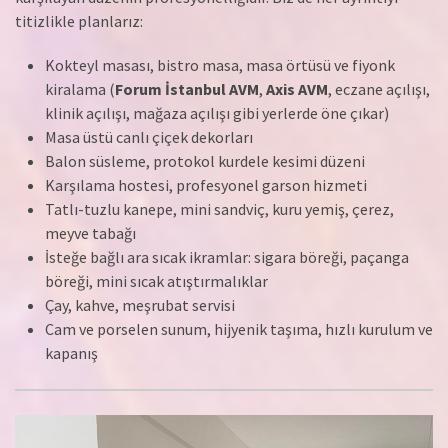
titizlikle planlarız:
Kokteyl masası, bistro masa, masa örtüsü ve fiyonk
kiralama (
Forum İstanbul AVM
,
Axis AVM
, eczane açılışı,
klinik açılışı, mağaza açılışı gibi yerlerde öne çıkar)
Masa üstü canlı çiçek dekorları
Balon süsleme, protokol kurdele kesimi düzeni
Karşılama hostesi, profesyonel garson hizmeti
Tatlı-tuzlu kanepe, mini sandviç, kuru yemiş, çerez,
meyve tabağı
İsteğe bağlı ara sıcak ikramlar: sigara böreği, paçanga
böreği, mini sıcak atıştırmalıklar
Çay, kahve, meşrubat servisi
Cam ve porselen sunum, hijyenik taşıma, hızlı kurulum ve
kapanış