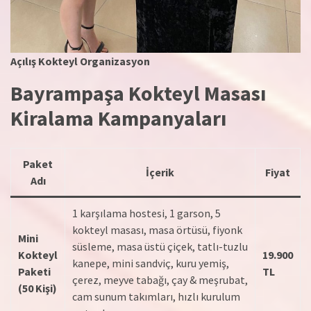
Açılış Kokteyl Organizasyon
Bayrampaşa Kokteyl Masası
Kiralama Kampanyaları
Paket
İçerik
Fiyat
Adı
1 karşılama hostesi, 1 garson, 5
kokteyl masası, masa örtüsü, fiyonk
Mini
süsleme, masa üstü çiçek, tatlı-tuzlu
Kokteyl
19.900
kanepe, mini sandviç, kuru yemiş,
Paketi
TL
çerez, meyve tabağı, çay & meşrubat,
(50 Kişi)
cam sunum takımları, hızlı kurulum