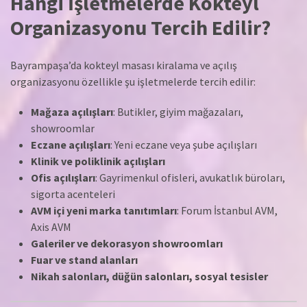
Hangi İşletmelerde Kokteyl
Organizasyonu Tercih Edilir?
Bayrampaşa’da kokteyl masası kiralama ve açılış
organizasyonu özellikle şu işletmelerde tercih edilir:
Mağaza açılışları
: Butikler, giyim mağazaları,
showroomlar
Eczane açılışları
: Yeni eczane veya şube açılışları
Klinik ve poliklinik açılışları
Ofis açılışları
: Gayrimenkul ofisleri, avukatlık büroları,
sigorta acenteleri
AVM içi yeni marka tanıtımları
: Forum İstanbul AVM,
Axis AVM
Galeriler ve dekorasyon showroomları
Fuar ve stand alanları
Nikah salonları, düğün salonları, sosyal tesisler