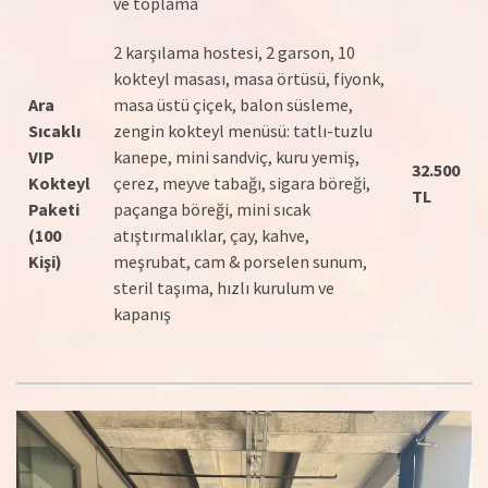
ve toplama
2 karşılama hostesi, 2 garson, 10
kokteyl masası, masa örtüsü, fiyonk,
Ara
masa üstü çiçek, balon süsleme,
Sıcaklı
zengin kokteyl menüsü: tatlı-tuzlu
VIP
kanepe, mini sandviç, kuru yemiş,
32.500
Kokteyl
çerez, meyve tabağı, sigara böreği,
TL
Paketi
paçanga böreği, mini sıcak
(100
atıştırmalıklar, çay, kahve,
Kişi)
meşrubat, cam & porselen sunum,
steril taşıma, hızlı kurulum ve
kapanış