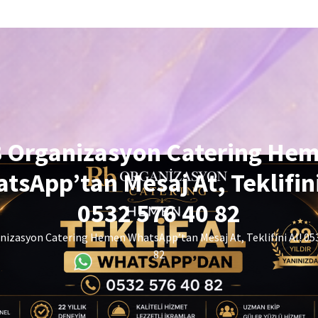
 Organizasyon Catering He
tsApp’tan Mesaj At, Teklifini
0532 576 40 82
izasyon Catering Hemen WhatsApp’tan Mesaj At, Teklifini Al! 05
82