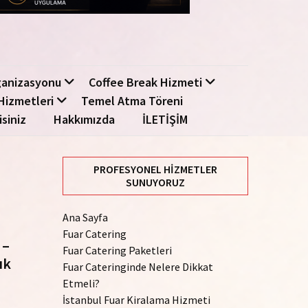
ganizasyonu
Coffee Break Hizmeti
Hizmetleri
Temel Atma Töreni
isiniz
Hakkımızda
İLETİŞİM
PROFESYONEL HIZMETLER
SUNUYORUZ
Ana Sayfa
Fuar Catering
 –
Fuar Catering Paketleri
ık
Fuar Cateringinde Nelere Dikkat
Etmeli?
İstanbul Fuar Kiralama Hizmeti