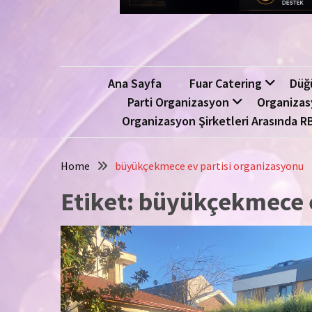
Ana Sayfa
Fuar Catering
Düğ
Parti Organizasyon
Organizas
Organizasyon Şirketleri Arasında R
Home
büyükçekmece ev partisi organizasyonu
Etiket:
büyükçekmece e