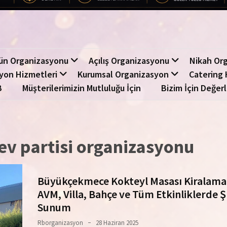
ün Organizasyonu
Açılış Organizasyonu
Nikah Or
yon Hizmetleri
Kurumsal Organizasyon
Catering 
B
Müşterilerimizin Mutluluğu İçin
Bizim İçin Değerl
v partisi organizasyonu
Büyükçekmece Kokteyl Masası Kiralama
AVM, Villa, Bahçe ve Tüm Etkinliklerde Ş
Sunum
Rborganizasyon
28 Haziran 2025