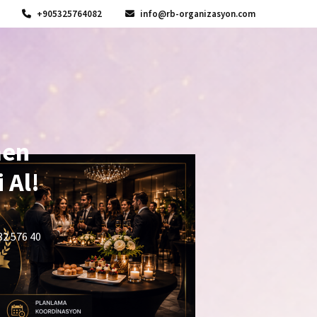
+905325764082
info@rb-organizasyon.com
men
 Al!
32 576 40