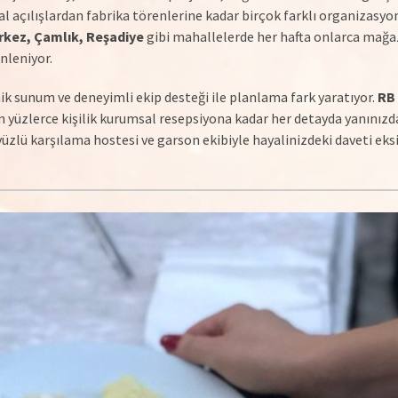
al açılışlardan fabrika törenlerine kadar birçok farklı organizasyo
rkez, Çamlık, Reşadiye
gibi mahallelerde her hafta onlarca mağaza
nleniyor.
nik sunum ve deneyimli ekip desteği ile planlama fark yaratıyor.
RB
an yüzlerce kişilik kurumsal resepsiyona kadar her detayda yanınızda
zlü karşılama hostesi ve garson ekibiyle hayalinizdeki daveti eks