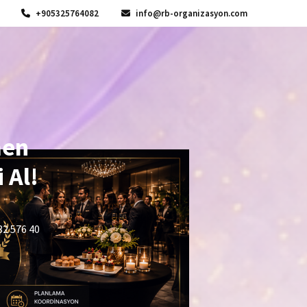
+905325764082
info@rb-organizasyon.com
men
 Al!
32 576 40