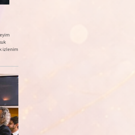
neyim
kuk
lk izlenim