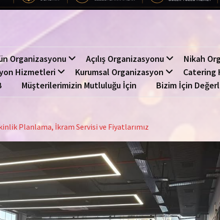
ün Organizasyonu
Açılış Organizasyonu
Nikah Or
yon Hizmetleri
Kurumsal Organizasyon
Catering 
B
Müşterilerimizin Mutluluğu İçin
Bizim İçin Değerl
inlik Planlama, İkram Servisi ve Fiyatlarımız