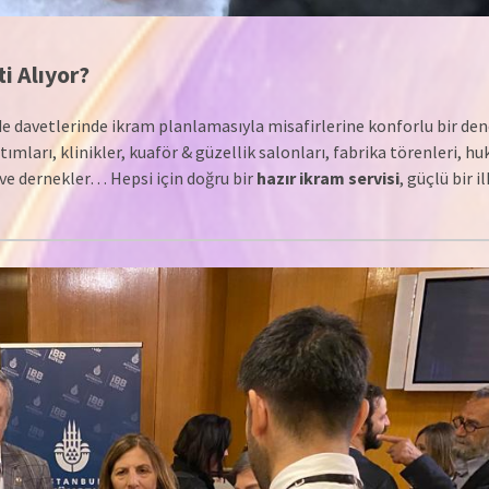
 Alıyor?
 de davetlerinde ikram planlamasıyla misafirlerine konforlu bir de
mları, klinikler, kuaför & güzellik salonları, fabrika törenleri, hu
l ve dernekler… Hepsi için doğru bir
hazır ikram servisi
, güçlü bir i