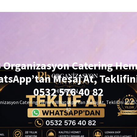
 Organizasyon Catering He
tsApp’tan Mesaj At, Teklifini
0532 576 40 82
izasyon Catering Hemen WhatsApp’tan Mesaj At, Teklifini Al! 05
82